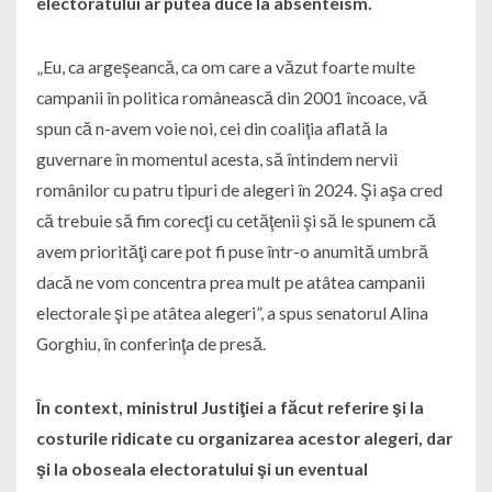
electoratului ar putea duce la absenteism.
„Eu, ca argeşeancă, ca om care a văzut foarte multe
campanii în politica românească din 2001 încoace, vă
spun că n-avem voie noi, cei din coaliţia aflată la
guvernare în momentul acesta, să întindem nervii
românilor cu patru tipuri de alegeri în 2024. Şi aşa cred
că trebuie să fim corecţi cu cetăţenii şi să le spunem că
avem priorităţi care pot fi puse într-o anumită umbră
dacă ne vom concentra prea mult pe atâtea campanii
electorale şi pe atâtea alegeri”, a spus senatorul Alina
Gorghiu, în conferinţa de presă.
În context, ministrul Justiţiei a făcut referire şi la
costurile ridicate cu organizarea acestor alegeri, dar
şi la oboseala electoratului şi un eventual