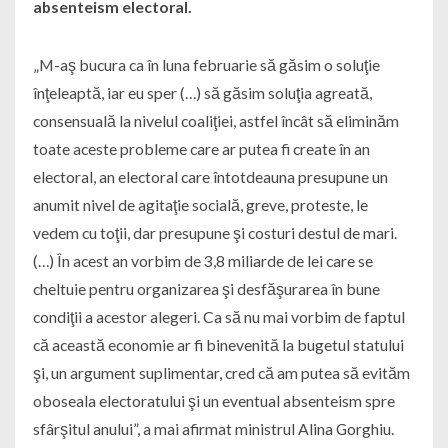
absenteism electoral.
„M-aş bucura ca în luna februarie să găsim o soluţie
înţeleaptă, iar eu sper (…) să găsim soluţia agreată,
consensuală la nivelul coaliţiei, astfel încât să eliminăm
toate aceste probleme care ar putea fi create în an
electoral, an electoral care întotdeauna presupune un
anumit nivel de agitaţie socială, greve, proteste, le
vedem cu toţii, dar presupune şi costuri destul de mari.
(…) În acest an vorbim de 3,8 miliarde de lei care se
cheltuie pentru organizarea şi desfăşurarea în bune
condiţii a acestor alegeri. Ca să nu mai vorbim de faptul
că această economie ar fi binevenită la bugetul statului
şi, un argument suplimentar, cred că am putea să evităm
oboseala electoratului şi un eventual absenteism spre
sfârşitul anului”, a mai afirmat ministrul Alina Gorghiu.