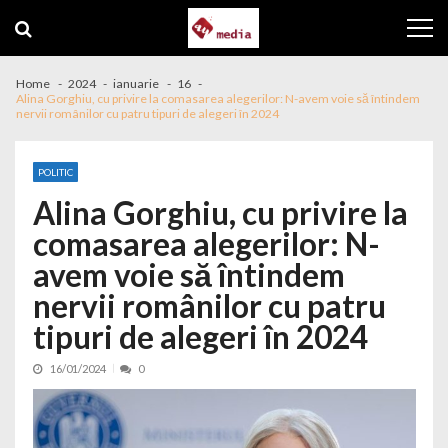
Skip to navigation
Skip to content
Home
2024
ianuarie
16
Alina Gorghiu, cu privire la comasarea alegerilor: N-avem voie să întindem
nervii românilor cu patru tipuri de alegeri în 2024
POLITIC
Alina Gorghiu, cu privire la
comasarea alegerilor: N-
avem voie să întindem
nervii românilor cu patru
tipuri de alegeri în 2024
16/01/2024
0