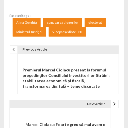
Related tags :
Alina Gorghiu
comasarea alegerilor
electorat
Ministrul Justiţiei
Vicepreședinte PNL
Previous Article
Navigare în articole
Premierul Marcel Ciolacu prezent la forumul
preşedinţilor Consiliului Investitorilor Străini;
stabilitatea economică şi fiscală,
transformarea digitală – teme discutate
Next Article
Marcel Ciolacu: Foarte greu să mai avem o