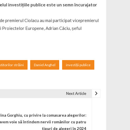
elul investițiile publice este un semn încurajator
i de premierul Ciolacu au mai participat vicepremierul
și Proiectelor Europene, Adrian Câciu, șeful
stitorilor străini
Daniel Anghel
investiții publice
Next Article
lina Gorghiu, cu privire la comasarea alegerilor:
avem voie să întindem nervii românilor cu patru
tipuri de alegeri în 2024