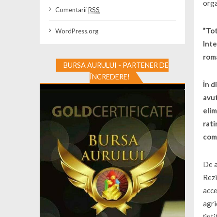
orga
Comentarii
RSS
”
Tot
WordPress.org
Inte
româ
BURSA AURULUI - PARTENER DE
ÎNCREDERE!
În d
avut
elim
rati
comb
De a
Rezi
acce
agri
țint