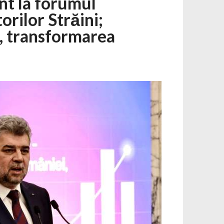
nt la forumul
orilor Străini;
ă, transformarea