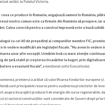
nizat astăzi, la Palatul Victoria.
 ceea ce produce în Romania, angajează oameni în România, plă
resul nostru comun este ca firmele din România să prospere, iar a
ni. Calea corectă pentru a construi împreună este o bază solidă 
ialogul cu cei 60 de președinți ai companiilor membre FIC, premier
e în vedere modificări ale legislației fiscale.
”Nu avem în vedere i
inarea unor alte excepții. Urmărim însă cu mare atenție continua
ng de țară stabil și creșterea încasărilor la buget, prin digitaliz
atere a evaziunii fiscale”
,
a menționat șeful Executivului.
semenea, premierul a arătat că valorificarea fondurilor europene și a
liență sunt principalele resurse pentru susținerea proiectelor de invest
nt asupra încurajării producerii de energie din surse regenerabile, da
col și sectorul construcțiilor sunt considerate de Guvern drept prio
ite să încurajeze producția și prelucrarea.