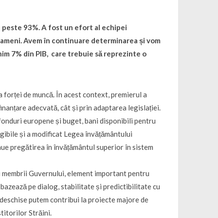
 peste 93%. A fost un efort al echipei
oameni. Avem în continuare determinarea și vom
inim 7% din PIB, care trebuie să reprezinte o
ea forței de muncă. În acest context, premierul a
nanțare adecvată, cât și prin adaptarea legislației.
fonduri europene și buget, bani disponibili pentru
igibile și a modificat Legea învățământului
inue pregătirea în învățământul superior în sistem
cu membrii Guvernului, element important pentru
bazează pe dialog, stabilitate și predictibilitate cu
și deschise putem contribui la proiecte majore de
titorilor Străini.