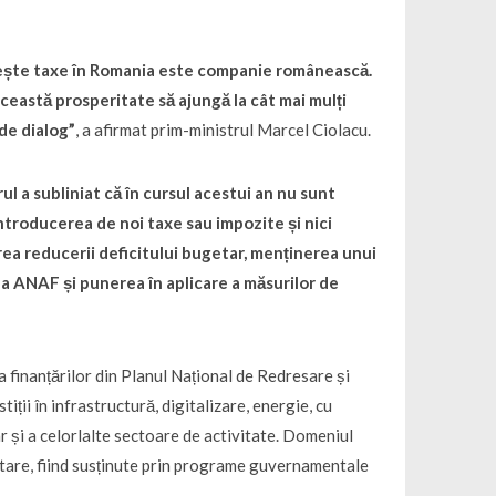
tește taxe în Romania este companie românească.
ceastă prosperitate să ajungă la cât mai mulți
de dialog
”
, a afirmat prim-ministrul Marcel Ciolacu.
ul a subliniat că în cursul acestui an nu sunt
ntroducerea de noi taxe sau impozite și nici
rea reducerii deficitului bugetar, menținerea unui
area ANAF și punerea în aplicare a măsurilor de
 finanțărilor din Planul Național de Redresare și
iții în infrastructură, digitalizare, energie, cu
r și a celorlalte sectoare de activitate. Domeniul
ritare, fiind susținute prin programe guvernamentale