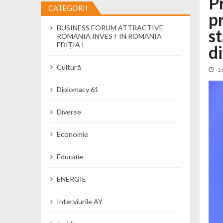
P
CATEGORII
pr
Cseke Attila: Am creat, până în preze
BUSINESS FORUM ATTRACTIVE
Încă o creșă modernă pentru Alba: 40
s
ROMANIA INVEST IN ROMANIA
Ministerul Mediului derulează dezbat
EDIȚIA I
d
Percheziții și flagrant în Neamț: cana
Cultură
1
Ministerul Apărării Naționale particip
Dobânzi de pânã la 7,50% la ediția 
Diplomacy 61
MMAP pune în consultare publică proi
Diverse
Economie
Educație
ENERGIE
Interviurile AY