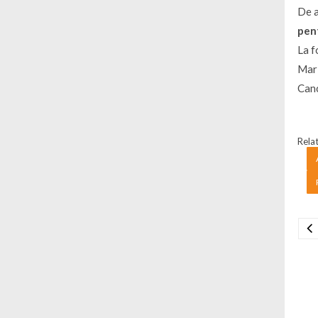
De a
pen
La f
Mari
Canc
Relat
Na