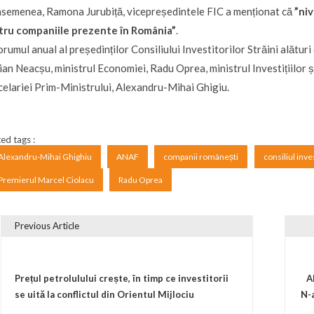
semenea, Ramona Jurubiță, vicepreședintele FIC a menționat că
”
niv
tru companiile prezente în România”
.
orumul anual al președinților Consiliului Investitorilor Străini alătur
an Neacșu, ministrul Economiei, Radu Oprea, ministrul Investițiilor 
elariei Prim-Ministrului, Alexandru-Mihai Ghigiu.
ed tags :
Alexandru-Mihai Ghighiu
ANAF
companii românești
consiliul inve
Premierul Marcel Ciolacu
Radu Oprea
Previous Article
vigare în articole
Prețul petrolulului crește, în timp ce investitorii
A
se uită la conflictul din Orientul Mijlociu
N-