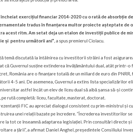
încheiat exercițiul financiar 2014-2020 cu o rată de absorbție de
ernamentale tradus în finanțarea multor proiecte așteptate de 
ra acest ritm. Am setat deja un etalon de investiții publice de m
e și pentru următorii ani
”
, a spus premierul Ciolacu.
tă temă discutată la întâlnirea cu investitorii străini a fost asigurar
at că Guvernul susține extinderea învățământului dual, atât printr-o fi
ret, România are o finanțare totală de un miliard de euro din PNRR, 
torii 4-5 ani. De asemenea, Guvernul a extins lista specializărilor el
niversitar astfel încât un elev de liceu dual să aibă șansa să-și cont
, pe rută completă: liceu, facultate, masterat, doctorat.
ezentanții FIC au apreciat dialogul consistent cu prim-ministrul și 
truirea unei relații bazate pe încredere.
”Încrederea investitorilor se 
ire la tot ce înseamnă adaptarea legislației. Prin consultări directe 
oltare a țării”
, a afirmat Daniel Anghel, președintele Consiliului Inves