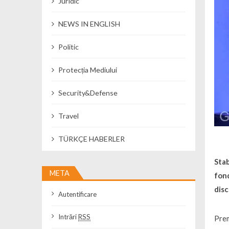
Juridic
NEWS IN ENGLISH
Politic
Protecția Mediului
Security&Defense
Travel
TÜRKÇE HABERLER
Stab
META
fon
disc
Autentificare
Intrări
RSS
Prem