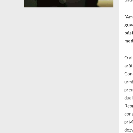
”
Am 
guv
păst
medi
O al
arăt
Conc
urmă
preu
dual
Repr
cons
priv
dezv