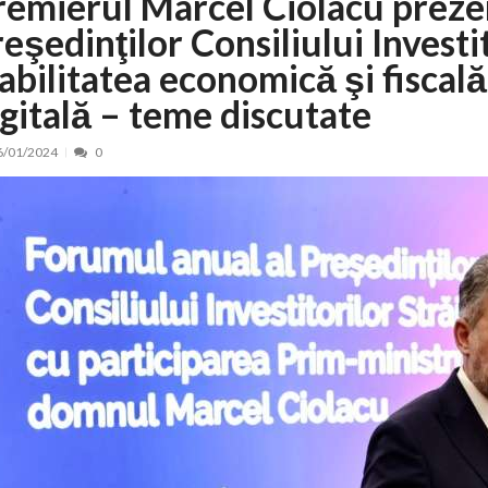
remierul Marcel Ciolacu preze
eşedinţilor Consiliului Investit
nt, peste 5.000 de noi locuri în creșe...
15/07/2026
 de locuri noi la Zlatna prin Programul...
15/07/2026
tabilitatea economică şi fiscal
erea publică pentru proiectul de lege care...
15/07/2026
igitală – teme discutate
bis descoperit într-un colet și ascu...
15/07/2026
6/01/2024
0
ă la efortul național pentru protejar...
04/08/2026
FIDELIS din luna august
04/08/2026
ectul Catalogului național al zonelor pri...
04/08/2026