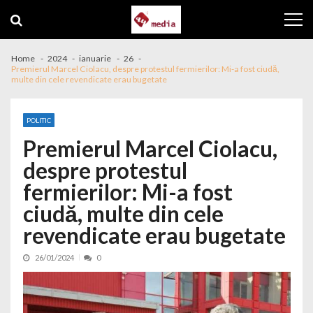
Skip to navigation
Skip to content
Home
2024
ianuarie
26
Premierul Marcel Ciolacu, despre protestul fermierilor: Mi-a fost ciudă,
multe din cele revendicate erau bugetate
POLITIC
Premierul Marcel Ciolacu,
despre protestul
fermierilor: Mi-a fost
ciudă, multe din cele
revendicate erau bugetate
26/01/2024
0