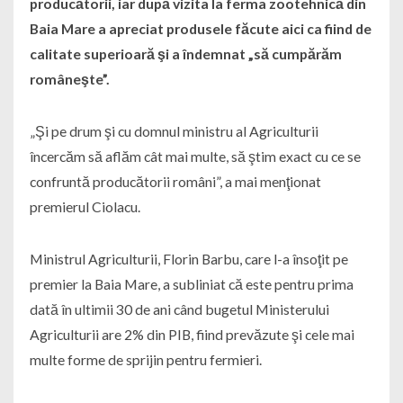
producătorii, iar după vizita la ferma zootehnică din
Baia Mare a apreciat produsele făcute aici ca fiind de
calitate superioară şi a îndemnat „să cumpărăm
româneşte”.
„Şi pe drum şi cu domnul ministru al Agriculturii
încercăm să aflăm cât mai multe, să ştim exact cu ce se
confruntă producătorii români”, a mai menţionat
premierul Ciolacu.
Ministrul Agriculturii, Florin Barbu, care l-a însoţit pe
premier la Baia Mare, a subliniat că este pentru prima
dată în ultimii 30 de ani când bugetul Ministerului
Agriculturii are 2% din PIB, fiind prevăzute şi cele mai
multe forme de sprijin pentru fermieri.