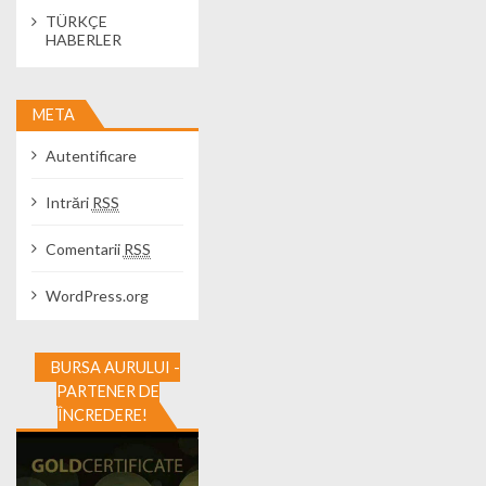
TÜRKÇE
HABERLER
META
Autentificare
Intrări
RSS
Comentarii
RSS
WordPress.org
BURSA AURULUI -
PARTENER DE
ÎNCREDERE!