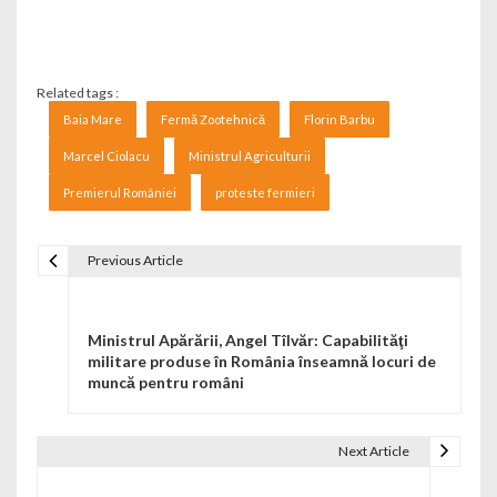
Related tags :
Baia Mare
Fermă Zootehnică
Florin Barbu
Marcel Ciolacu
Ministrul Agriculturii
Premierul României
proteste fermieri
Previous Article
Navigare în articole
Ministrul Apărării, Angel Tîlvăr: Capabilităţi
militare produse în România înseamnă locuri de
muncă pentru români
Next Article