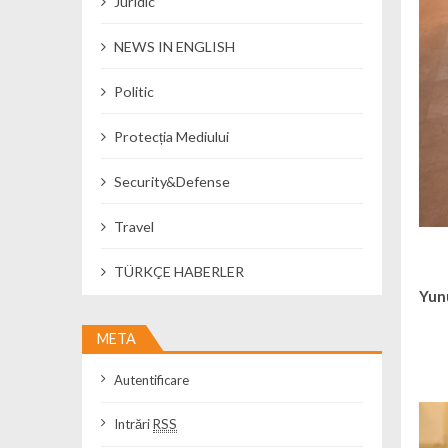
Juridic
NEWS IN ENGLISH
Politic
Protecția Mediului
Security&Defense
Travel
TÜRKÇE HABERLER
Yun
META
Autentificare
Intrări
RSS