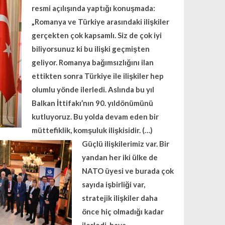
resmi açılışında yaptığı konuşmada:
„Romanya ve Türkiye arasındaki ilişkiler
gerçekten çok kapsamlı. Siz de çok iyi
biliyorsunuz ki bu ilişki geçmişten
geliyor. Romanya bağımsızlığını ilan
ettikten sonra Türkiye ile ilişkiler hep
olumlu yönde ilerledi. Aslında bu yıl
Balkan İttifakı’nın 90. yıldönümünü
kutluyoruz. Bu yolda devam eden bir
müttefiklik, komşuluk ilişkisidir. (…)
Güçlü ilişkilerimiz var. Bir
yandan her iki ülke de
NATO üyesi ve burada çok
sayıda işbirliği var,
stratejik ilişkiler daha
önce hiç olmadığı kadar