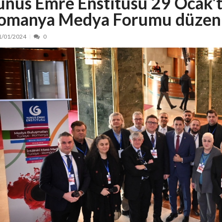
unus Emre Enstitüsü 29 Ocak’
omanya Medya Forumu düzen
nt, peste 5.000 de noi locuri în creșe...
15/07/2026
 de locuri noi la Zlatna prin Programul...
15/07/2026
1/01/2024
0
erea publică pentru proiectul de lege care...
15/07/2026
bis descoperit într-un colet și ascu...
15/07/2026
ă la efortul național pentru protejar...
04/08/2026
FIDELIS din luna august
04/08/2026
ectul Catalogului național al zonelor pri...
04/08/2026