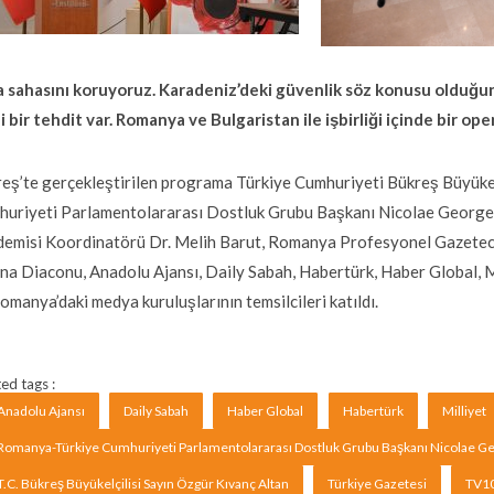
 sahasını koruyoruz. Karadeniz’deki güvenlik söz konusu olduğun
i bir tehdit var. Romanya ve Bulgaristan ile işbirliği içinde bir o
eş’te gerçekleştirilen programa Türkiye Cumhuriyeti Bükreş Büyük
uriyeti Parlamentolararası Dostluk Grubu Başkanı Nicolae Georges
emisi Koordinatörü Dr. Melih Barut, Romanya Profesyonel Gazetecile
na Diaconu, Anadolu Ajansı, Daily Sabah, Habertürk, Haber Global, Mi
omanya’daki medya kuruluşlarının temsilcileri katıldı.
ed tags :
Anadolu Ajansı
Daily Sabah
Haber Global
Habertürk
Milliyet
Romanya-Türkiye Cumhuriyeti Parlamentolararası Dostluk Grubu Başkanı Nicolae G
T.C. Bükreş Büyükelçilisi Sayın Özgür Kıvanç Altan
Türkiye Gazetesi
TV1