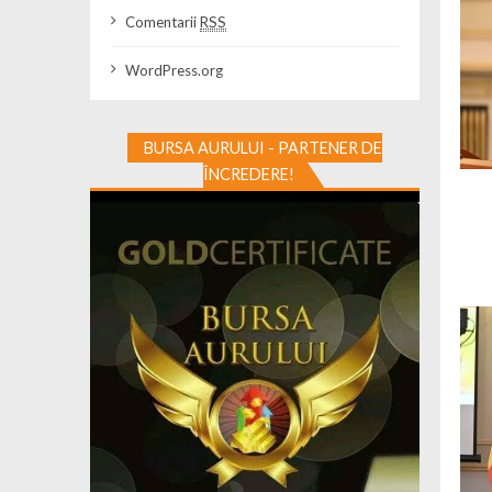
Comentarii
RSS
WordPress.org
BURSA AURULUI - PARTENER DE
ÎNCREDERE!