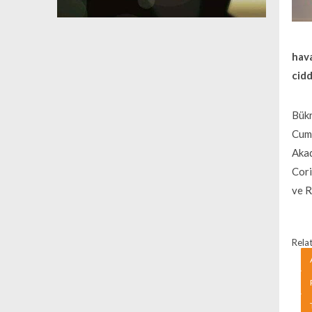
hava
cidd
Bükr
Cumh
Akad
Cori
ve R
Relat