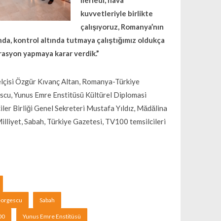
ilerledi, hava
kuvvetleriyle birlikte
çalışıyoruz, Romanya’nın
da, kontrol altında tutmaya çalıştığımız oldukça
perasyon yapmaya karar verdik.”
elçisi Özgür Kıvanç Altan, Romanya-Türkiye
cu, Yunus Emre Enstitüsü Kültürel Diplomasi
r Birliği Genel Sekreteri Mustafa Yıldız, Mădălina
lliyet, Sabah, Türkiye Gazetesi, TV100 temsilcileri
eorgescu
Sabah
00
Yunus Emre Enstitüsü