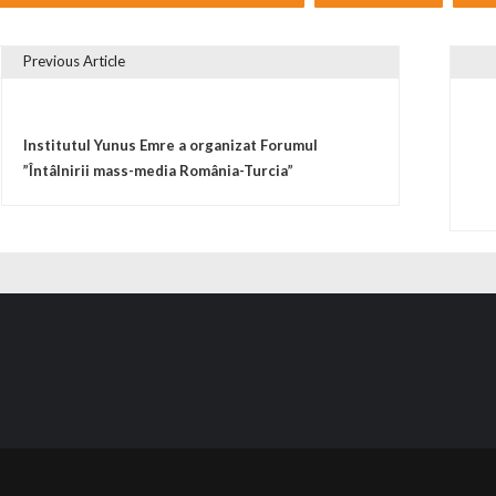
Previous Article
vigare în articole
Institutul Yunus Emre a organizat Forumul
”Întâlnirii mass-media România-Turcia”