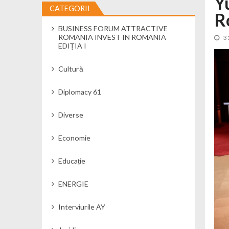
Y
CATEGORII
R
Cseke Attila: Am creat, până în preze
BUSINESS FORUM ATTRACTIVE
Încă o creșă modernă pentru Alba: 40
ROMANIA INVEST IN ROMANIA
3
Ministerul Mediului derulează dezbat
EDIȚIA I
Percheziții și flagrant în Neamț: cana
Cultură
Ministerul Apărării Naționale particip
Dobânzi de pânã la 7,50% la ediția 
Diplomacy 61
MMAP pune în consultare publică proi
Diverse
Economie
Educație
ENERGIE
Interviurile AY