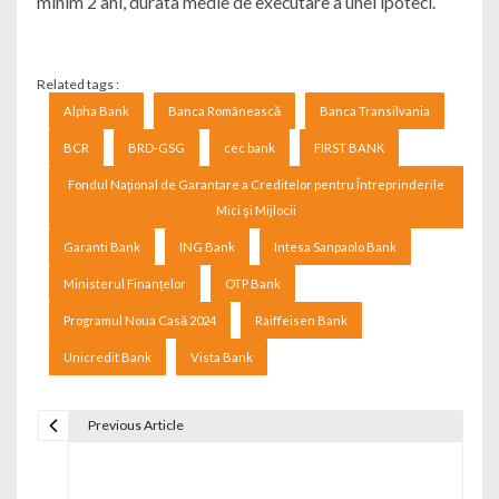
minim 2 ani, durata medie de executare a unei ipoteci.
Related tags :
Alpha Bank
Banca Românească
Banca Transilvania
BCR
BRD-GSG
cec bank
FIRST BANK
Fondul Naţional de Garantare a Creditelor pentru Întreprinderile
Mici şi Mijlocii
Garanti Bank
ING Bank
Intesa Sanpaolo Bank
Ministerul Finanțelor
OTP Bank
Programul Noua Casă 2024
Raiffeisen Bank
Unicredit Bank
Vista Bank
Previous Article
Navigare în articole