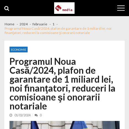
Skip to navigation
Skip to content
Home
2024
februarie
1
Programul Noua Casă/2024, plafon de garantare de 1 miliard lei, noi
finanţatori, reduceri la comisioane şi onorarii notariale
ECONOMIE
Programul Noua
Casă/2024, plafon de
garantare de 1 miliard lei,
noi finanţatori, reduceri la
comisioane şi onorarii
notariale
01/02/2024
0