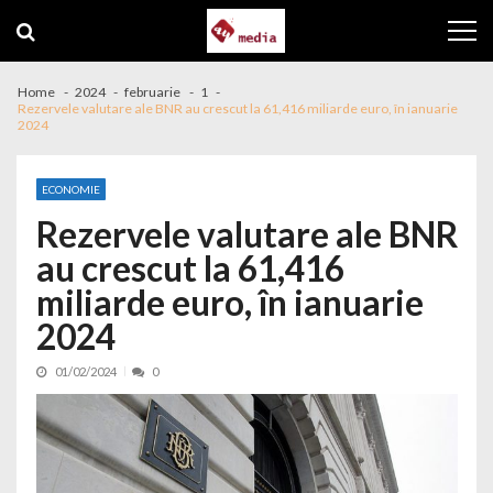
Skip to navigation
Skip to content
Home
2024
februarie
1
Rezervele valutare ale BNR au crescut la 61,416 miliarde euro, în ianuarie
2024
ECONOMIE
Rezervele valutare ale BNR
au crescut la 61,416
miliarde euro, în ianuarie
2024
01/02/2024
0