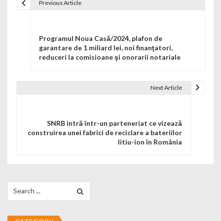
Previous Article
Navigare în articole
Programul Noua Casă/2024, plafon de
garantare de 1 miliard lei, noi finanţatori,
reduceri la comisioane şi onorarii notariale
Next Article
SNRB intră într-un parteneriat ce vizează
construirea unei fabrici de reciclare a bateriilor
litiu-ion în România
Search for: