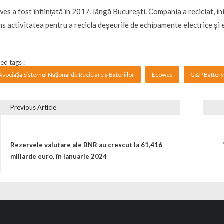
es a fost înfiinţată în 2017, lângă Bucureşti. Compania a reciclat, iniţi
ns activitatea pentru a recicla deşeurile de echipamente electrice şi 
ed tags :
Asociaţia Sistemul Naţional de Reciclare a Bateriilor
Ecowes
G&P Battery
Previous Article
vigare în articole
Rezervele valutare ale BNR au crescut la 61,416
miliarde euro, în ianuarie 2024