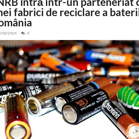
NRB intră într-un parteneriat 
ei fabrici de reciclare a baterii
nt, peste 5.000 de noi locuri în creșe...
15/07/2026
 de locuri noi la Zlatna prin Programul...
15/07/2026
omânia
erea publică pentru proiectul de lege care...
15/07/2026
2/02/2024
0
bis descoperit într-un colet și ascu...
15/07/2026
ă la efortul național pentru protejar...
04/08/2026
FIDELIS din luna august
04/08/2026
ectul Catalogului național al zonelor pri...
04/08/2026