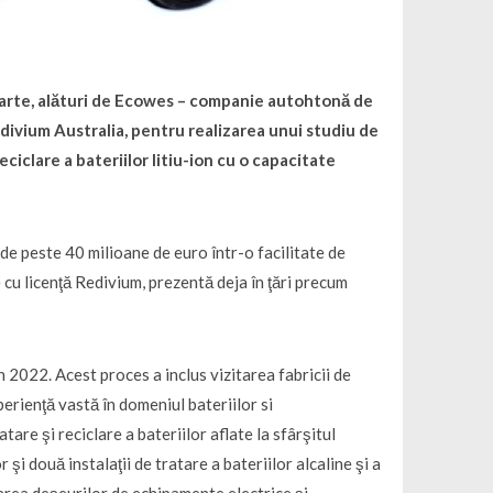
 parte, alături de Ecowes – companie autohtonă de
edivium Australia, pentru realizarea unui studiu de
eciclare a bateriilor litiu-ion cu o capacitate
 de peste 40 milioane de euro într-o facilitate de
re cu licenţă Redivium, prezentă deja în ţări precum
n 2022. Acest proces a inclus vizitarea fabricii de
rienţă vastă în domeniul bateriilor si
are şi reciclare a bateriilor aflate la sfârşitul
şi două instalaţii de tratare a bateriilor alcaline şi a