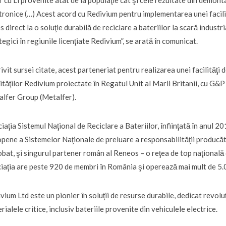
r cu Li provenite atât de la populaţie cât şi cele rezultate din demon
tronice (…) Acest acord cu Redivium pentru implementarea unei facilită
s direct la o soluţie durabilă de reciclare a bateriilor la scară indus
tegici în regiunile licenţiate Redivium”, se arată în comunicat.
ivit sursei citate, acest parteneriat pentru realizarea unei facilităţi
lităţilor Redivium proiectate în Regatul Unit al Marii Britanii, cu G&
lfer Group (Metalfer).
iaţia Sistemul Naţional de Reciclare a Bateriilor, înfiinţată în anul 20
pene a Sistemelor Naţionale de preluare a responsabilităţii producăto
bat, şi singurul partener român al Reneos – o reţea de top naţională d
iaţia are peste 920 de membri în România şi operează mai mult de 5.0
vium Ltd este un pionier în soluţii de resurse durabile, dedicat revolu
rialele critice, inclusiv bateriile provenite din vehiculele electrice.