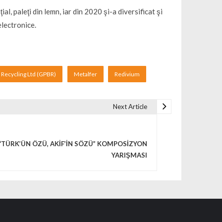
al, paleţi din lemn, iar din 2020 şi-a diversificat şi
electronice.
 Recycling Ltd (GPBR)
Metalfer
Redivium
Next Article
“TÜRK’ÜN ÖZÜ, AKİF’İN SÖZÜ” KOMPOSİZYON
YARIŞMASI