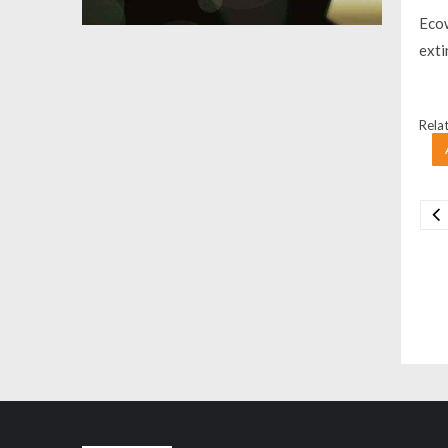
Ecow
exti
Relat
Na