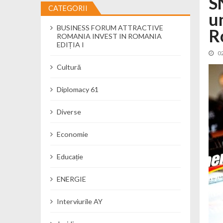
S
CATEGORII
un
Cseke Attila: Am creat, până în preze
BUSINESS FORUM ATTRACTIVE
Încă o creșă modernă pentru Alba: 40
R
ROMANIA INVEST IN ROMANIA
Ministerul Mediului derulează dezbat
EDIȚIA I
0
Percheziții și flagrant în Neamț: cana
Cultură
Ministerul Apărării Naționale particip
Dobânzi de pânã la 7,50% la ediția 
Diplomacy 61
MMAP pune în consultare publică proi
Diverse
Economie
Educație
ENERGIE
Interviurile AY