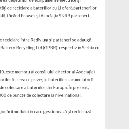
tarea deşeurilor de echipamente electrice şi
ţi de reciclare a bateriilor cu Li oferă partenerilor
trială, făcând Ecowes şi Asociaţia SNRB parteneri
 de reciclare între Redivium şi parteneri se adaugă
P Battery Recycling Ltd (GPBR), respectiv în Serbia cu
10, este membru al consiliului director al Asociaţiei
rilor în ceea ce priveşte bateriile si acumulatorii –
e colectare a bateriilor din Europa. În prezent,
00 de puncte de colectare la nivel naţional.
ţionării modului în care gestionează şi reciclează