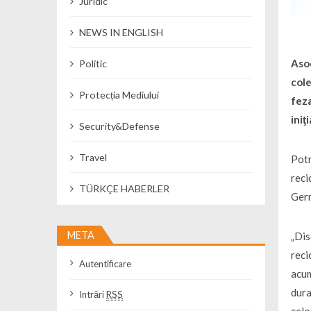
Juridic
NEWS IN ENGLISH
Asoc
Politic
cole
Protecția Mediului
feza
iniţ
Security&Defense
Travel
Potr
reci
TÜRKÇE HABERLER
Ger
META
„Dis
reci
Autentificare
acum
dura
Intrări
RSS