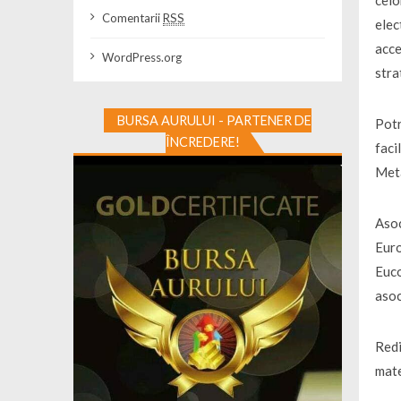
celo
Comentarii
RSS
elec
acce
WordPress.org
stra
BURSA AURULUI - PARTENER DE
Potr
ÎNCREDERE!
faci
Meta
Asoc
Euro
Euco
asoc
Redi
mate