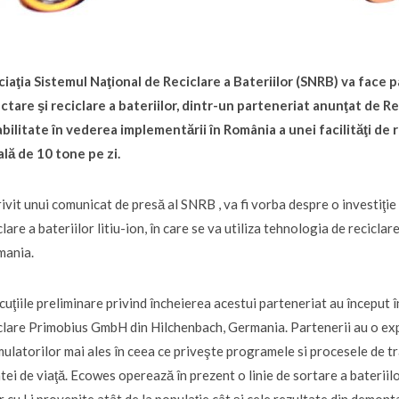
iaţia Sistemul Naţional de Reciclare a Bateriilor (SNRB) va face
ctare şi reciclare a bateriilor, dintr-un parteneriat anunţat de R
bilitate în vederea implementării în România a unei facilităţi de r
ială de 10 tone pe zi.
ivit unui comunicat de presă al SNRB , va fi vorba despre o investiţie
clare a bateriilor litiu-ion, în care se va utiliza tehnologia de recicla
mania.
cuţiile preliminare privind încheierea acestui parteneriat au început î
clare Primobius GmbH din Hilchenbach, Germania. Partenerii au o expe
ulatorilor mai ales în ceea ce priveşte programele si procesele de trat
tei de viaţă. Ecowes operează în prezent o linie de sortare a bateriilor 