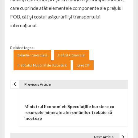
care cuprinde atât elementele componente ale preţului
FOB, cât şi costul asigurării şi transportului
internaţional.
Related tags :
balanță comercială
Deficit Comercial
Institutul Național de Statistică
preț CIF
Previous Article
Navigare în articole
Ministrul Economiei: Speculaţiile bursiere cu
resursele minerale ale românilor trebuie să
înceteze
Next Article