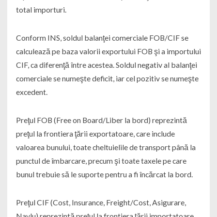
total importuri.
Conform INS, soldul balanţei comerciale FOB/CIF se
calculează pe baza valorii exportului FOB şi a importului
CIF, ca diferenţă între acestea. Soldul negativ al balanţei
comerciale se numeşte deficit, iar cel pozitiv se numeşte
excedent.
Preţul FOB (Free on Board/Liber la bord) reprezintă
preţul la frontiera ţării exportatoare, care include
valoarea bunului, toate cheltuielile de transport până la
punctul de îmbarcare, precum şi toate taxele pe care
bunul trebuie să le suporte pentru a fi încărcat la bord.
Preţul CIF (Cost, Insurance, Freight/Cost, Asigurare,
Navlu) reprezintă preţul la frontiera ţării importatoare,