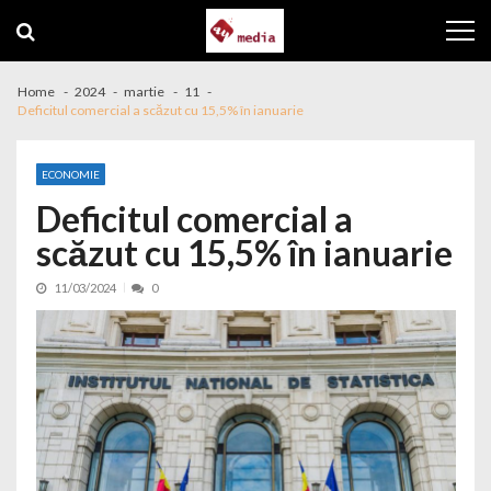
Skip to navigation
Skip to content
Home
2024
martie
11
Deficitul comercial a scăzut cu 15,5% în ianuarie
ECONOMIE
Deficitul comercial a
scăzut cu 15,5% în ianuarie
11/03/2024
0