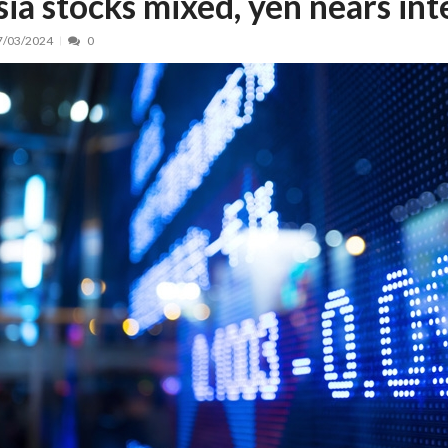
sia stocks mixed, yen nears in
nt, peste 5.000 de noi locuri în creșe...
15/07/2026
7/03/2024
0
 de locuri noi la Zlatna prin Programul...
15/07/2026
erea publică pentru proiectul de lege care...
15/07/2026
bis descoperit într-un colet și ascu...
15/07/2026
ă la efortul național pentru protejar...
04/08/2026
FIDELIS din luna august
04/08/2026
ectul Catalogului național al zonelor pri...
04/08/2026