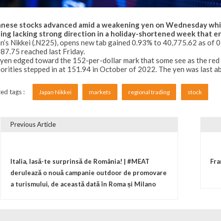
anese stocks advanced amid a weakening yen on Wednesday while 
ing lacking strong direction in a holiday-shortened week that end
n’s Nikkei (.N225), opens new tab gained 0.93% to 40,775.62 as of 
87.75 reached last Friday.
yen edged toward the 152-per-dollar mark that some see as the red 
orities stepped in at 151.94 in October of 2022. The yen was last a
ed tags :
Japan Nikkei
markets
regional trading
stock
Previous Article
vigare în articole
Italia, lasă-te surprinsă de România! | #MEAT
Fra
derulează o nouă campanie outdoor de promovare
a turismului, de această dată în Roma și Milano