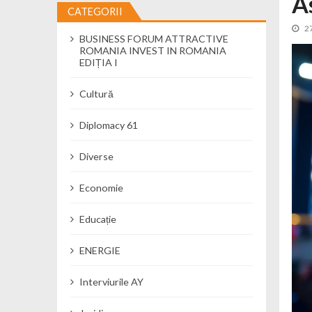
A
CATEGORII
Cseke Attila: Am creat, până în preze
2
BUSINESS FORUM ATTRACTIVE
Încă o creșă modernă pentru Alba: 40
ROMANIA INVEST IN ROMANIA
Ministerul Mediului derulează dezbat
EDIȚIA I
Percheziții și flagrant în Neamț: cana
Cultură
Ministerul Apărării Naționale particip
Dobânzi de pânã la 7,50% la ediția 
Diplomacy 61
MMAP pune în consultare publică proi
Diverse
Economie
Educație
ENERGIE
Interviurile AY