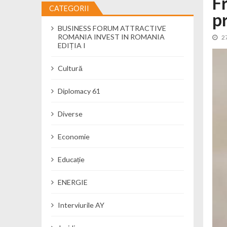
F
CATEGORII
p
Cseke Attila: Am creat, până în preze
BUSINESS FORUM ATTRACTIVE
Încă o creșă modernă pentru Alba: 40
ROMANIA INVEST IN ROMANIA
2
Ministerul Mediului derulează dezbat
EDIȚIA I
Percheziții și flagrant în Neamț: cana
Cultură
Ministerul Apărării Naționale particip
Dobânzi de pânã la 7,50% la ediția 
Diplomacy 61
MMAP pune în consultare publică proi
Diverse
Economie
Educație
ENERGIE
Interviurile AY