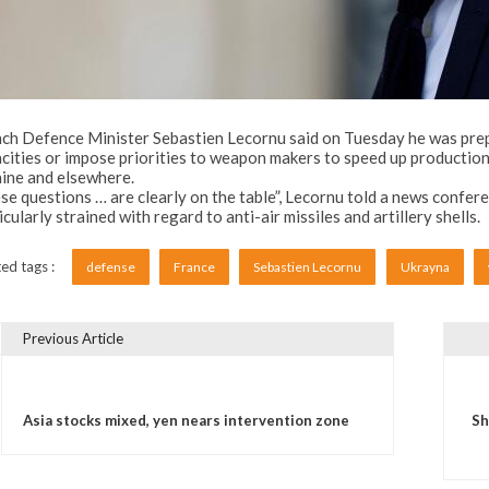
ch Defence Minister Sebastien Lecornu said on Tuesday he was prepa
cities or impose priorities to weapon makers to speed up production 
ine and elsewhere.
se questions … are clearly on the table”, Lecornu told a news confer
icularly strained with regard to anti-air missiles and artillery shells.
ed tags :
defense
France
Sebastien Lecornu
Ukrayna
Previous Article
vigare în articole
Asia stocks mixed, yen nears intervention zone
Sh