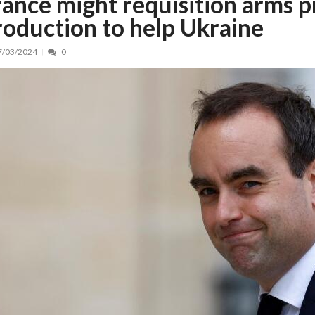
rance might requisition arms 
roduction to help Ukraine
nt, peste 5.000 de noi locuri în creșe...
15/07/2026
 de locuri noi la Zlatna prin Programul...
15/07/2026
7/03/2024
0
erea publică pentru proiectul de lege care...
15/07/2026
bis descoperit într-un colet și ascu...
15/07/2026
ă la efortul național pentru protejar...
04/08/2026
FIDELIS din luna august
04/08/2026
ectul Catalogului național al zonelor pri...
04/08/2026