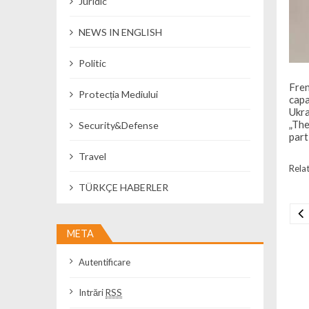
Juridic
NEWS IN ENGLISH
Politic
Fren
Protecția Mediului
capa
Ukra
„The
Security&Defense
part
Travel
Relat
TÜRKÇE HABERLER
Na
META
Autentificare
Intrări
RSS