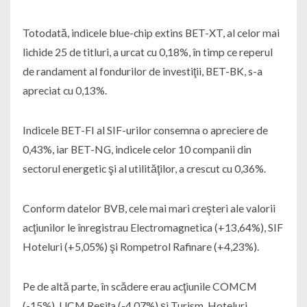
Totodată, indicele blue-chip extins BET-XT, al celor mai
lichide 25 de titluri, a urcat cu 0,18%, în timp ce reperul
de randament al fondurilor de investiţii, BET-BK, s-a
apreciat cu 0,13%.
Indicele BET-FI al SIF-urilor consemna o apreciere de
0,43%, iar BET-NG, indicele celor 10 companii din
sectorul energetic şi al utilităţilor, a crescut cu 0,36%.
Conform datelor BVB, cele mai mari creşteri ale valorii
acţiunilor le înregistrau Electromagnetica (+13,64%), SIF
Hoteluri (+5,05%) şi Rompetrol Rafinare (+4,23%).
Pe de altă parte, în scădere erau acţiunile COMCM
(-15%), UCM Reşiţa (-4,07%) şi Turism, Hoteluri,