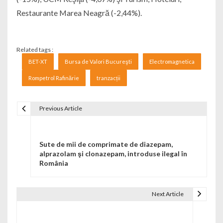
Restaurante Marea Neagră (-2,44%).
Related tags :
BET-XT
Bursa de Valori Bucureşti
Electromagnetica
Rompetrol Rafinărie
tranzacții
Previous Article
Navigare în articole
Sute de mii de comprimate de diazepam,
alprazolam şi clonazepam, introduse ilegal în
România
Next Article