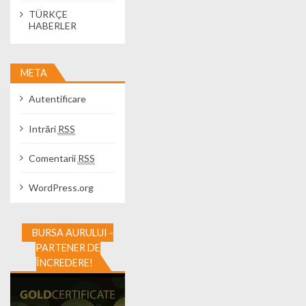
TÜRKÇE
HABERLER
META
Autentificare
Intrări
RSS
Comentarii
RSS
WordPress.org
BURSA AURULUI -
PARTENER DE
ÎNCREDERE!