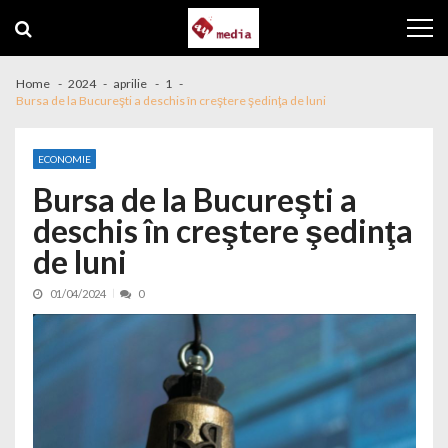
Skip to navigation
Skip to content
Home
2024
aprilie
1
Bursa de la Bucureşti a deschis în creştere şedinţa de luni
ECONOMIE
Bursa de la Bucureşti a
deschis în creştere şedinţa
de luni
01/04/2024
0