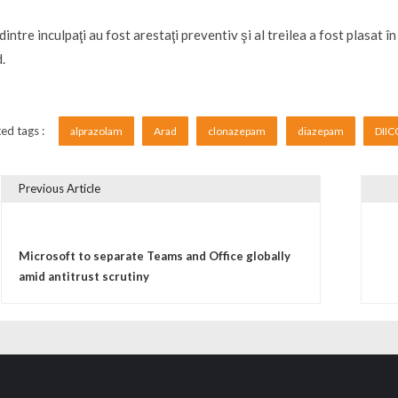
dintre inculpaţi au fost arestaţi preventiv şi al treilea a fost plasat în
.
ed tags :
alprazolam
Arad
clonazepam
diazepam
DIIC
Previous Article
vigare în articole
Microsoft to separate Teams and Office globally
amid antitrust scrutiny