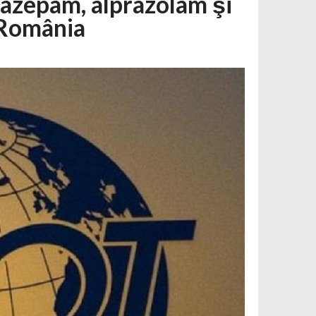
iazepam, alprazolam şi
 România