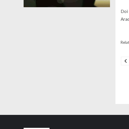
Doi 
Arad
Relat
Na