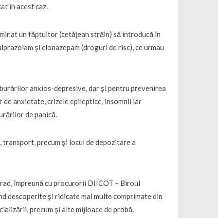
cat în acest caz.
inat un făptuitor (cetăţean străin) să introducă în
prazolam şi clonazepam (droguri de risc), ce urmau
lburărilor anxios-depresive, dar şi pentru prevenirea
 de anxietate, crizele epileptice, insomnii iar
urărilor de panică.
tă, transport, precum şi locul de depozitare a
 Arad, împreună cu procurorii DIICOT – Biroul
iind descoperite şi ridicate mai multe comprimate din
ializării, precum şi alte mijloace de probă.