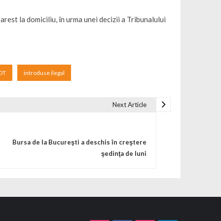
 arest la domiciliu, în urma unei decizii a Tribunalului
OT
introduse ilegal
Next Article
Bursa de la Bucureşti a deschis în creştere
şedinţa de luni