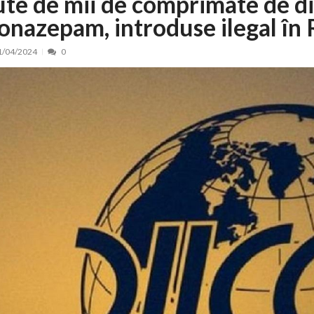
ute de mii de comprimate de d
lonazepam, introduse ilegal în
nt, peste 5.000 de noi locuri în creșe...
15/07/2026
 de locuri noi la Zlatna prin Programul...
15/07/2026
1/04/2024
0
erea publică pentru proiectul de lege care...
15/07/2026
bis descoperit într-un colet și ascu...
15/07/2026
ă la efortul național pentru protejar...
04/08/2026
FIDELIS din luna august
04/08/2026
ectul Catalogului național al zonelor pri...
04/08/2026