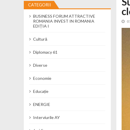
S
CATEGORII
c
Cseke Attila: Am creat, până în preze
BUSINESS FORUM ATTRACTIVE
Încă o creșă modernă pentru Alba: 40
ROMANIA INVEST IN ROMANIA
0
Ministerul Mediului derulează dezbat
EDIȚIA I
Percheziții și flagrant în Neamț: cana
Cultură
Ministerul Apărării Naționale particip
Dobânzi de pânã la 7,50% la ediția 
Diplomacy 61
MMAP pune în consultare publică proi
Diverse
Economie
Educație
ENERGIE
Interviurile AY