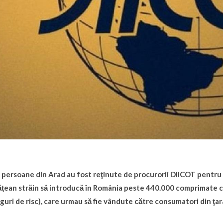
 persoane din Arad au fost reţinute de procurorii DIICOT pentru t
ăţean străin să introducă în România peste 440.000 comprimate 
guri de risc), care urmau să fie vândute către consumatori din ţar