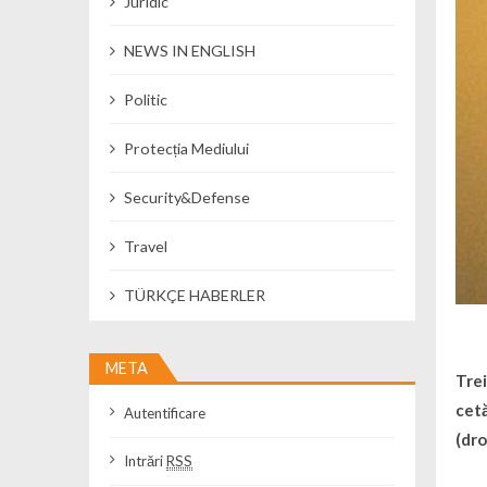
Juridic
NEWS IN ENGLISH
Politic
Protecția Mediului
Security&Defense
Travel
TÜRKÇE HABERLER
META
Trei
cet
Autentificare
(dro
Intrări
RSS