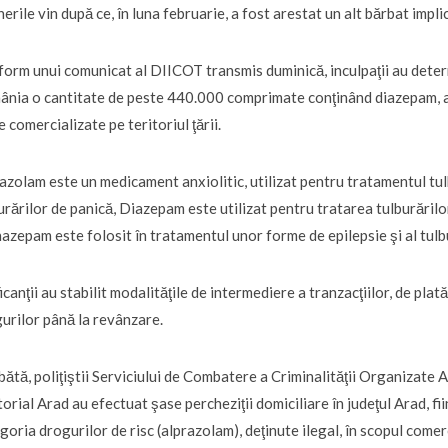
nerile vin după ce, în luna februarie, a fost arestat un alt bărbat impli
orm unui comunicat al DIICOT transmis duminică, inculpaţii au determ
nia o cantitate de peste 440.000 comprimate conţinând diazepam, al
ie comercializate pe teritoriul ţării.
azolam este un medicament anxiolitic, utilizat pentru tratamentul tu
urărilor de panică, Diazepam este utilizat pentru tratarea tulburărilor
azepam este folosit în tratamentul unor forme de epilepsie şi al tulb
icanţii au stabilit modalităţile de intermediere a tranzacţiilor, de pla
urilor până la revânzare.
ătă, poliţiştii Serviciului de Combatere a Criminalităţii Organizate
torial Arad au efectuat şase percheziţii domiciliare în judeţul Arad, f
goria drogurilor de risc (alprazolam), deţinute ilegal, în scopul comerc