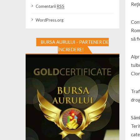
Reţi
Comentarii
RSS
WordPress.org
Conf
Româ
să f
BURSA AURULUI - PARTENER DE
ÎNCREDERE!
Alpr
tulb
Clon
Traf
drog
Sâmb
Teri
cate