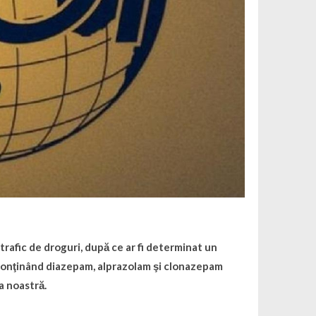
rafic de droguri, după ce ar fi determinat un
conţinând diazepam, alprazolam şi clonazepam
a noastră.