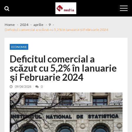
Skip to navigation
Skip to content
Home
2024
aprilie
9
Deficitul comercial a scăzut cu 5,2% în Ianuarie și Februarie 2024
ECONOMIE
Deficitul comercial a
scăzut cu 5,2% în Ianuarie
și Februarie 2024
09/04/2024
0