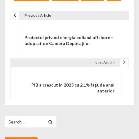
Previous Article
Navigare în articole
Proiectul privind energia eoliană offshore –
adoptat de Camera Deputaților
Next Article
PIB a crescut în 2023 cu 2,1% faţă de anul
anterior
Search for: