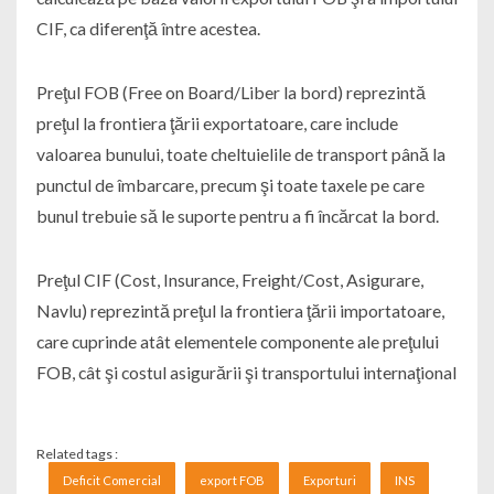
CIF, ca diferenţă între acestea.
Preţul FOB (Free on Board/Liber la bord) reprezintă
preţul la frontiera ţării exportatoare, care include
valoarea bunului, toate cheltuielile de transport până la
punctul de îmbarcare, precum şi toate taxele pe care
bunul trebuie să le suporte pentru a fi încărcat la bord.
Preţul CIF (Cost, Insurance, Freight/Cost, Asigurare,
Navlu) reprezintă preţul la frontiera ţării importatoare,
care cuprinde atât elementele componente ale preţului
FOB, cât şi costul asigurării şi transportului internaţional
Related tags :
Deficit Comercial
export FOB
Exporturi
INS