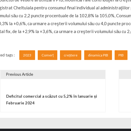
gistrat Cheltuiala pentru consumul final individual al administraţiilor
mului său cu 2,2 puncte procentuale de la 102,8% la 105,0%, Consumul 
0,3% la +0,6%, ca urmare a creşterii volumului său cu 4,0 puncte pr
tal fix, de la +2,9% la +3,6%, ca urmare a creşterii volumului său cu
ed tags :
2023
Comerț
creștere
dinamica PIB
PIB
Previous Article
vigare în articole
Deficitul comercial a scăzut cu 5,2% în Ianuarie și
Februarie 2024