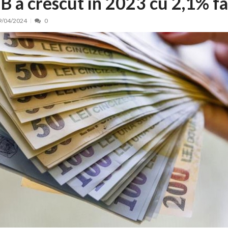
IB a crescut în 2023 cu 2,1% fa
nt, peste 5.000 de noi locuri în creșe...
15/07/2026
9/04/2024
0
 de locuri noi la Zlatna prin Programul...
15/07/2026
erea publică pentru proiectul de lege care...
15/07/2026
bis descoperit într-un colet și ascu...
15/07/2026
ă la efortul național pentru protejar...
04/08/2026
FIDELIS din luna august
04/08/2026
ectul Catalogului național al zonelor pri...
04/08/2026