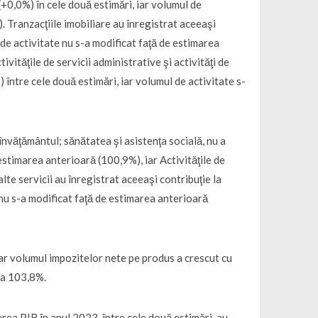
(+0,0%) în cele două estimări, iar volumul de
. Tranzacţiile imobiliare au înregistrat aceeaşi
 de activitate nu s-a modificat faţă de estimarea
tivităţile de servicii administrative şi activităţi de
 între cele două estimări, iar volumul de activitate s-
 învăţământul; sănătatea şi asistenţa socială, nu a
estimarea anterioară (100,9%), iar Activităţile de
alte servicii au înregistrat aceeaşi contribuţie la
 nu s-a modificat faţă de estimarea anterioară
iar volumul impozitelor nete pe produs a crescut cu
la 103,8%.
terea PIB în anul 2023, între cele două estimări, au