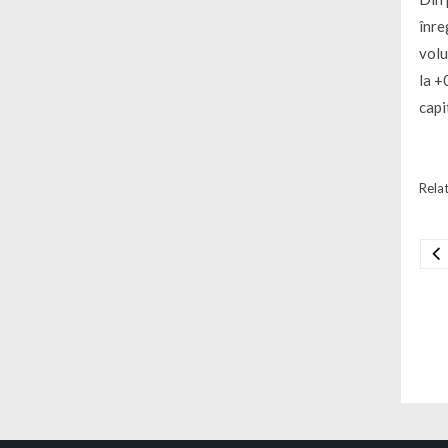
înre
volu
la +
capi
Relat
Na