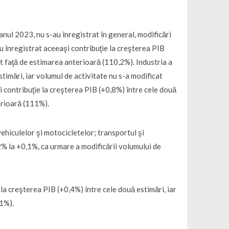
 anul 2023, nu s-au înregistrat în general, modificări
 au înregistrat aceeaşi contribuţie la creşterea PIB
at faţă de estimarea anterioară (110,2%). Industria a
stimări, iar volumul de activitate nu s-a modificat
i contribuţie la creşterea PIB (+0,8%) între cele două
erioară (111%).
ehiculelor şi motocicletelor; transportul şi
2% la +0,1%, ca urmare a modificării volumului de
e la creşterea PIB (+0,4%) între cele două estimări, iar
,1%).