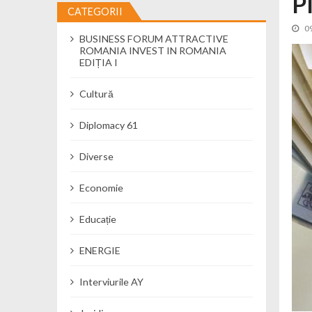
P
CATEGORII
Cseke Attila: Am creat, până în preze
0
BUSINESS FORUM ATTRACTIVE
Încă o creșă modernă pentru Alba: 40
ROMANIA INVEST IN ROMANIA
Ministerul Mediului derulează dezbat
EDIȚIA I
Percheziții și flagrant în Neamț: cana
Cultură
Ministerul Apărării Naționale particip
Dobânzi de pânã la 7,50% la ediția 
Diplomacy 61
MMAP pune în consultare publică proi
Diverse
Economie
Educație
ENERGIE
Interviurile AY