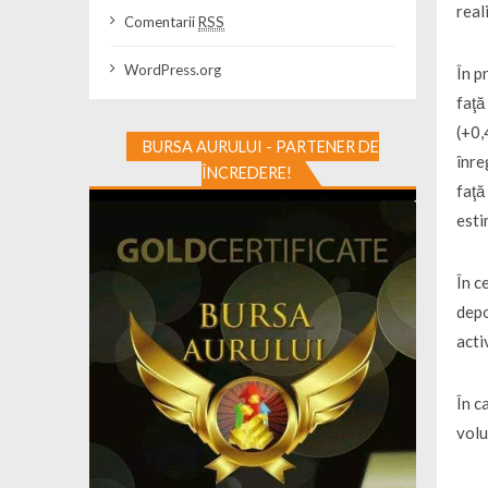
real
Comentarii
RSS
WordPress.org
În p
faţă
(+0,
BURSA AURULUI - PARTENER DE
înre
ÎNCREDERE!
faţă
esti
În c
depo
acti
În c
volu