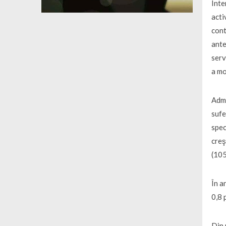
Inte
acti
cont
ante
serv
a mo
Admi
sufe
spec
creş
(105
În a
0,8 
Din 