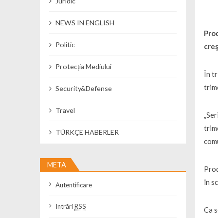
Juridic
NEWS IN ENGLISH
Prod
Politic
creş
Protecția Mediului
În t
trim
Security&Defense
Travel
„Ser
trim
TÜRKÇE HABERLER
comu
META
Prod
în s
Autentificare
Intrări
RSS
Ca s