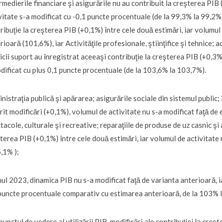
rmedierile financiare şi asigurările nu au contribuit la creşterea PIB 
vitate s-a modificat cu -0,1 puncte procentuale (de la 99,3% la 99,2%)
ribuţie la creşterea PIB (+0,1%) între cele două estimări, iar volumul
rioară (101,6%), iar Activităţile profesionale, ştiinţifice şi tehnice; ac
icii suport au înregistrat aceeaşi contribuţie la creşterea PIB (+0,3%)
dificat cu plus 0,1 puncte procentuale (de la 103,6% la 103,7%).
nistraţia publică şi apărarea; asigurările sociale din sistemul public;
rit modificări (+0,1%), volumul de activitate nu s-a modificat faţă de 
tacole, culturale şi recreative; reparaţiile de produse de uz casnic şi 
terea PIB (+0,1%) între cele două estimări, iar volumul de activitate
,1% );
nul 2023, dinamica PIB nu s-a modificat faţă de varianta anterioară, 
puncte procentuale comparativ cu estimarea anterioară, de la 103% 
punctul de vedere al utilizării PIB, modificări ale contribuţiei la creş