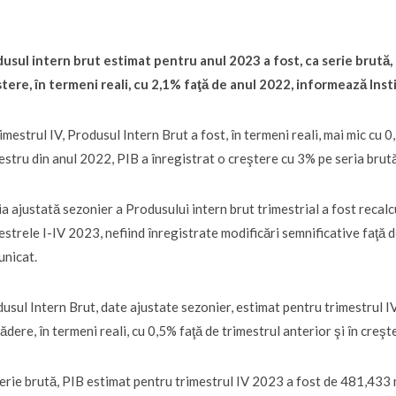
usul intern brut estimat pentru anul 2023 a fost, ca serie brută, 
tere, în termeni reali, cu 2,1% faţă de anul 2022, informează Inst
rimestrul IV, Produsul Intern Brut a fost, în termeni reali, mai mic cu
estru din anul 2022, PIB a înregistrat o creştere cu 3% pe seria brută
ia ajustată sezonier a Produsului intern brut trimestrial a fost recalc
estrele I-IV 2023, nefiind înregistrate modificări semnificative faţă 
nicat.
usul Intern Brut, date ajustate sezonier, estimat pentru trimestrul IV
cădere, în termeni reali, cu 0,5% faţă de trimestrul anterior şi în creş
erie brută, PIB estimat pentru trimestrul IV 2023 a fost de 481,433 mi