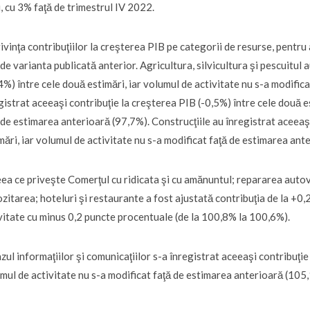
i, cu 3% faţă de trimestrul IV 2022.
rivinţa contribuţiilor la creşterea PIB pe categorii de resurse, pentru
 de varianta publicată anterior. Agricultura, silvicultura şi pescuitul
4%) între cele două estimări, iar volumul de activitate nu s-a modific
gistrat aceeaşi contribuţie la creşterea PIB (-0,5%) între cele două e
 de estimarea anterioară (97,7%). Construcţiile au înregistrat aceeaş
mări, iar volumul de activitate nu s-a modificat faţă de estimarea ant
eea ce priveşte Comerţul cu ridicata şi cu amănuntul; repararea autov
zitarea; hoteluri şi restaurante a fost ajustată contribuţia de la +0,
vitate cu minus 0,2 puncte procentuale (de la 100,8% la 100,6%).
azul informaţiilor şi comunicaţiilor s-a înregistrat aceeaşi contribuţi
mul de activitate nu s-a modificat faţă de estimarea anterioară (105