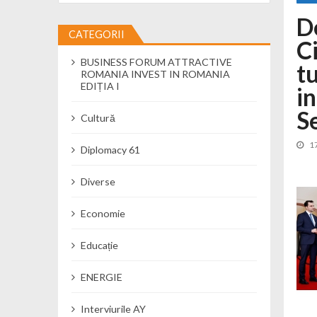
D
Cseke Attila: Am creat, până în preze
CATEGORII
Încă o creșă modernă pentru Alba: 40
C
BUSINESS FORUM ATTRACTIVE
Ministerul Mediului derulează dezbat
t
ROMANIA INVEST IN ROMANIA
Percheziții și flagrant în Neamț: cana
EDIȚIA I
in
Ministerul Apărării Naționale particip
Se
Cultură
Dobânzi de pânã la 7,50% la ediția 
1
MMAP pune în consultare publică proi
Diplomacy 61
Diverse
Economie
Educație
ENERGIE
Interviurile AY