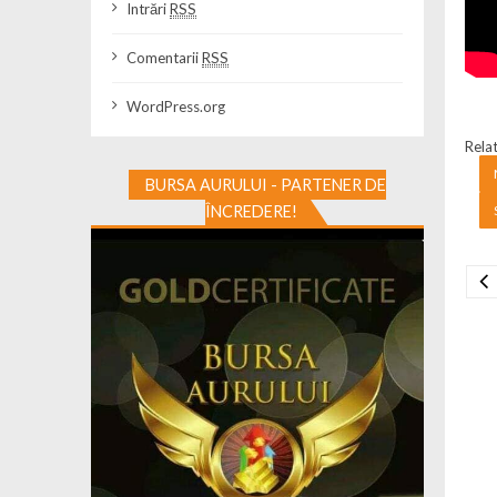
Intrări
RSS
Comentarii
RSS
WordPress.org
Relat
BURSA AURULUI - PARTENER DE
ÎNCREDERE!
Na