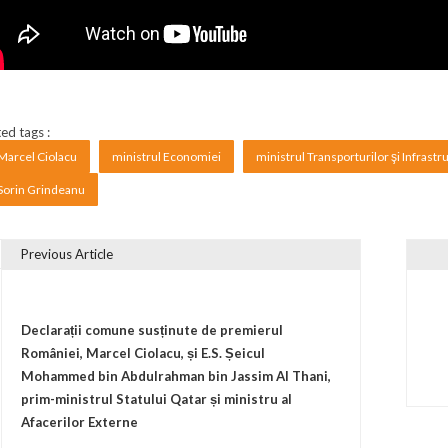
ed tags :
Marcel Ciolacu
ministrul Economiei
ministrul Transporturilor şi Infrastru
Sorin Grindeanu
Previous Article
vigare în articole
Declarații comune susținute de premierul
României, Marcel Ciolacu, și E.S. Șeicul
Mohammed bin Abdulrahman bin Jassim Al Thani,
prim-ministrul Statului Qatar și ministru al
Afacerilor Externe