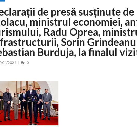
eclarații de presă susținute d
nt, peste 5.000 de noi locuri în creșe...
15/07/2026
 de locuri noi la Zlatna prin Programul...
iolacu, ministrul economiei, an
15/07/2026
erea publică pentru proiectul de lege care...
15/07/2026
urismului, Radu Oprea, ministru
bis descoperit într-un colet și ascu...
15/07/2026
frastructurii, Sorin Grindeanu 
ă la efortul național pentru protejar...
04/08/2026
bastian Burduja, la finalul vizi
FIDELIS din luna august
04/08/2026
7/04/2024
0
ectul Catalogului național al zonelor pri...
04/08/2026