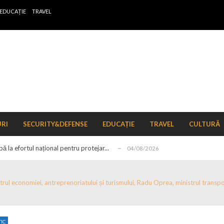
EDUCAȚIE
TRAVEL
 de locuri noi la Zlatna prin Programul...
15/07/2026
erea publică pentru proiectul de lege care...
15/07/2026
URI
SECURITY&DEFENSE
EDUCAȚIE
TRAVEL
CULTURĂ
bis descoperit într-un colet și ascu...
15/07/2026
ă la efortul național pentru protejar...
04/08/2026
FIDELIS din luna august
04/08/2026
ectul Catalogului național al zonelor pri...
04/08/2026
rul economiei, antreprenoriatului și turismului, Radu Oprea, ministrul transportu
r de schimb ale pieței valutare în format...
04/08/2026
n pe tema energiei
04/08/2026
TIC
zut în perioada ianuarie–mai 2026
15/07/2026