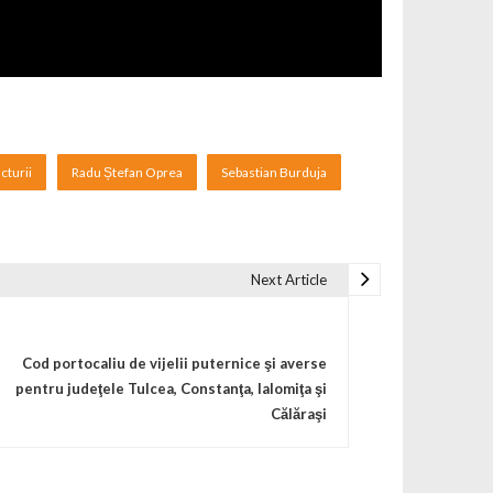
cturii
Radu Ștefan Oprea
Sebastian Burduja
Next Article
Cod portocaliu de vijelii puternice şi averse
pentru judeţele Tulcea, Constanţa, Ialomiţa şi
Călăraşi