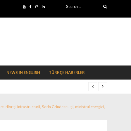
Search for:
NEWS IN ENGLISH
TÜRKÇE HABERLER
rilor și infrastructurii, Sorin Grindeanu și, ministrul energiei,