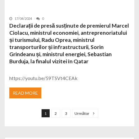
17/04/2024
0
Declarații de presă susținute de premierul Marcel
Ciolacu, ministrul economiei, antreprenoriatului
și turismului, Radu Oprea, ministrul
transporturilor și infrastructurii, Sorin
Grindeanu și, ministrul energiei, Sebastian
Burduja, la finalul vizitei în Qatar
https://youtu.be/59TSVt4CEAk
READ MORE
Navigare în articole
1
2
3
Următor