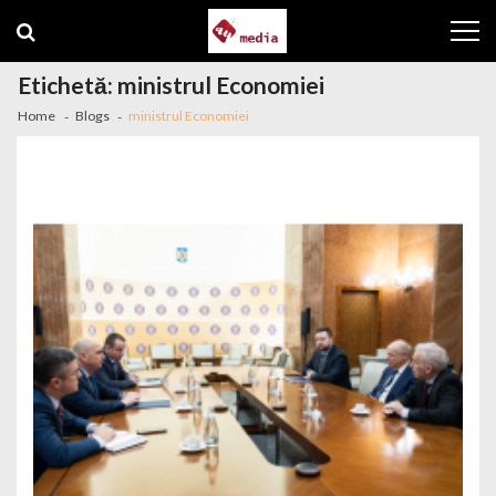
Skip to navigation
Skip to content
Etichetă: ministrul Economiei
Home
Blogs
ministrul Economiei