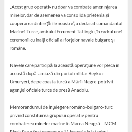
„Acest grup operativ nu doar va combate ameninţarea
minelor, dar de asemenea va consolida prietenia şi
cooperarea dintre ţările noastre”, a declarat comandantul
Marinei Turce, amiralul Ercument Tatlioglu, în cadrul unei
ceremonii cu înalţi oficiali ai forţelor navale bulgare şi
române.
Navele care participă la această operaţiune vor pleca în
această după-amiază din portul militar Beykoz
Umuryeri, de pe coasta turcă a Mării Negre, potrivit
agenţiei oficiale turce de presă Anadolu.
Memorandumul de Înţelegere româno-bulgaro-turc
privind constituirea grupului operativ pentru
combaterea minelor marine în Marea Neagră – MCM
Black Sea a fost semnat pe 11 ianuarie la Istanbul.