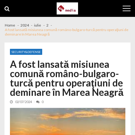
Skip to navigation
Skip to content
Home
2024
iulie
2
A fost lansată misiunea comună româno-bulgaro-turcă pentru operaţiuni de
deminare în Marea Neagră
SECURITY&DEFENSE
A fost lansată misiunea
comună româno-bulgaro-
turcă pentru operaţiuni de
deminare în Marea Neagră
02/07/2024
0