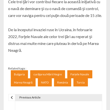
Cele trei ţări vor contribui fiecare la această iniţiativă cu
o navă de deminare şi cu o navă de comandă şi control,
care vor naviga pentru cel puţin două perioade de 15 zile.
De la începutul invaziei ruse în Ucraina, în februarie
2022, Forţele Navale ale celor trei ţări au reperat şi
distrus mai multe mine care pluteau în derivă pe Marea
Neagră.
Related tags :
Bulgaria
curățarea Mării Negre
Forțele Navale
Marea Neagră
NATO
România
Turcia
Previous Article
Navigare în articole