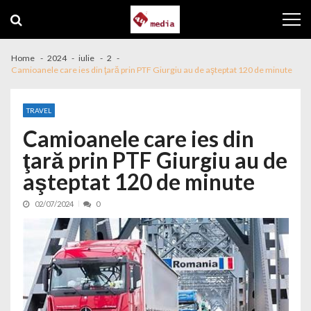
Skip to navigation
Skip to content
Home
2024
iulie
2
Camioanele care ies din ţară prin PTF Giurgiu au de aşteptat 120 de minute
TRAVEL
Camioanele care ies din
ţară prin PTF Giurgiu au de
aşteptat 120 de minute
02/07/2024
0