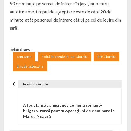
50 de minute pe sensul de intrare în ţară, iar pentru
autoturisme, timpul de aşteptare este de câte 20 de
minute, atât pe sensul de intrare cât şi pe cel de ieşire din
ţară.
Related tags :
camioane
Podul Prieteniei Ruse-Giurgiu
PTF Giurgiu
timp de așteptare
Previous Article
Navigare în articole
A fost lansată misiunea comună româno-
bulgaro-turcă pentru operaţiuni de deminare în
Marea Neagră