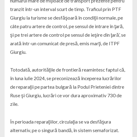
numărul mare de mijloace de transport prezente pentru
tranzit într-un interval scurt de timp. Traficul prin PTF
Giurgiu la turisme se desfăşoară în condiţii normale, pe
câte patru artere de control, pe sensul de intrare în ţară,
şi pe trei artere de control pe sensul de ieşire din ţară’, se
arată într-un comunicat de presă, emis marţi, de ITPF
Giurgiu.
Totodată, autorităţile de frontieră reamintesc faptul că,
în luna iulie 2024, se preconizează începerea lucrărilor
de reparaţii pe partea bulgară la Podul Prieteniei dintre
Ruse şi Giurgiu, lucrări ce vor dura aproximativ 730 de
zile.
În perioada reparaţiilor, circulaţia se va desfăşura
alternativ, pe o singură bandă, în sistem semaforizat.