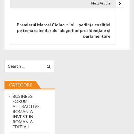
Next Article
Premierul Marcel Ciolacu: Joi – şedinţa coaliţiei
pe tema calendarului alegerilor prezidenţiale şi
parlamentare
Search for:
CATEGORII
BUSINESS
FORUM
ATTRACTIVE
ROMANIA
INVEST IN
ROMANIA
EDIȚIA I