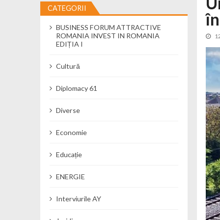
U
CATEGORII
î
Cseke Attila: Am creat, până în preze
BUSINESS FORUM ATTRACTIVE
Încă o creșă modernă pentru Alba: 40
ROMANIA INVEST IN ROMANIA
1
Ministerul Mediului derulează dezbat
EDIȚIA I
Percheziții și flagrant în Neamț: cana
Cultură
Ministerul Apărării Naționale particip
Dobânzi de pânã la 7,50% la ediția 
Diplomacy 61
MMAP pune în consultare publică proi
Diverse
Economie
Educație
ENERGIE
Interviurile AY