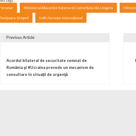
ed tags :
Feroviar
Ministerul Afacerilor Externe și Comerțului din Ungaria
Ministr
Timișoara-Szeged
trafic feroviar internațional
Previous Article
vigare în articole
Acordul bilateral de securitate semnat de
România şi #Ucraina prevede un mecanism de
consultare în situaţii de urgenţă