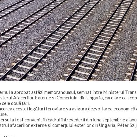
rnul a aprobat astăzi memorandumul, semnat între Ministerul Transpo
sterul Afacerilor Externe și Comerțului din Ungaria, care are ca scop 
e cele două țări.
cerea acestei legături feroviare va asigura dezvoltarea economică a 
une.
rsul a fost convenit în cadrul întrevederii din luna septembrie a anu
strul afacerilor externe și comerțului exterior din Ungaria, Péter Szij