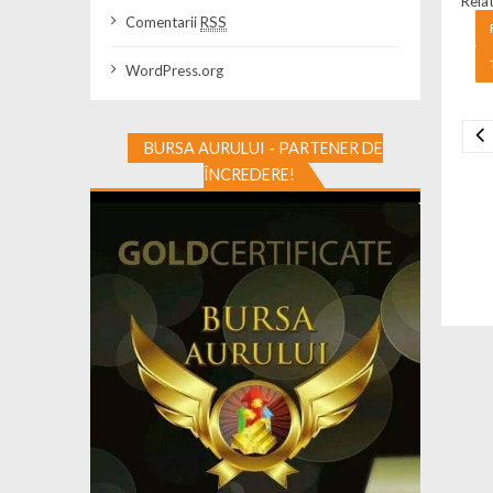
Relat
Comentarii
RSS
WordPress.org
BURSA AURULUI - PARTENER DE
Na
ÎNCREDERE!