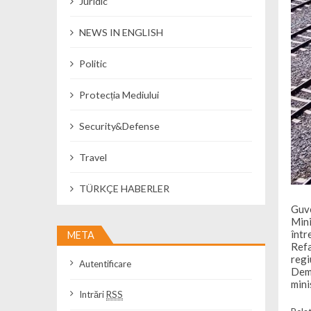
Juridic
NEWS IN ENGLISH
Politic
Protecția Mediului
Security&Defense
Travel
TÜRKÇE HABERLER
Guve
Mini
într
META
Refa
regi
Autentificare
Deme
mini
Intrări
RSS