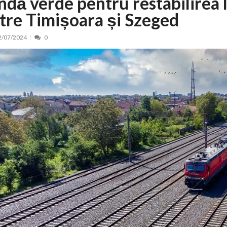
ndă verde pentru restabilirea l
ntre Timișoara și Szeged
nt, peste 5.000 de noi locuri în creșe...
15/07/2026
 de locuri noi la Zlatna prin Programul...
15/07/2026
2/07/2024
0
erea publică pentru proiectul de lege care...
15/07/2026
bis descoperit într-un colet și ascu...
15/07/2026
ă la efortul național pentru protejar...
04/08/2026
FIDELIS din luna august
04/08/2026
ectul Catalogului național al zonelor pri...
04/08/2026