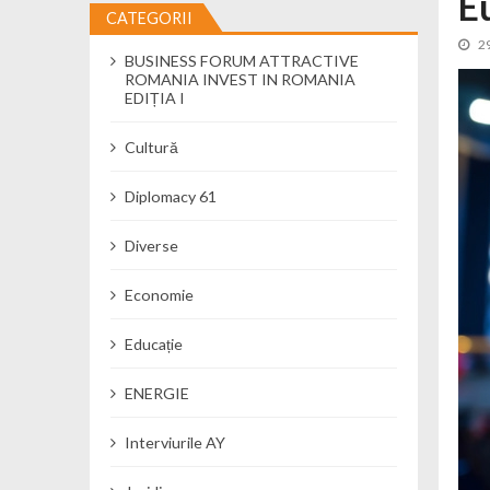
E
CATEGORII
Cseke Attila: Am creat, până în preze
2
BUSINESS FORUM ATTRACTIVE
Încă o creșă modernă pentru Alba: 40
ROMANIA INVEST IN ROMANIA
Ministerul Mediului derulează dezbat
EDIȚIA I
Percheziții și flagrant în Neamț: cana
Cultură
Ministerul Apărării Naționale particip
Dobânzi de pânã la 7,50% la ediția 
Diplomacy 61
MMAP pune în consultare publică proi
Diverse
Economie
Educație
ENERGIE
Interviurile AY