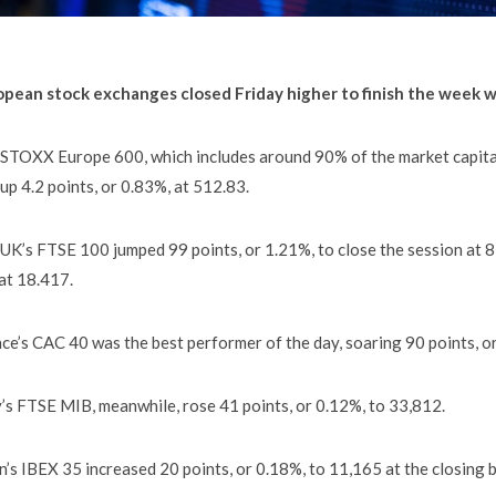
pean stock exchanges closed Friday higher to finish the week w
STOXX Europe 600, which includes around 90% of the market capital
up 4.2 points, or 0.83%, at 512.83.
UK’s FTSE 100 jumped 99 points, or 1.21%, to close the session at 
at 18.417.
ce’s CAC 40 was the best performer of the day, soaring 90 points, o
y’s FTSE MIB, meanwhile, rose 41 points, or 0.12%, to 33,812.
n’s IBEX 35 increased 20 points, or 0.18%, to 11,165 at the closing b