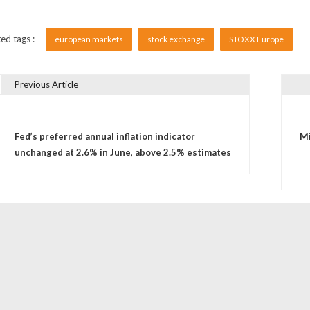
ed tags :
european markets
stock exchange
STOXX Europe
Previous Article
vigare în articole
Fed’s preferred annual inflation indicator
Mi
unchanged at 2.6% in June, above 2.5% estimates