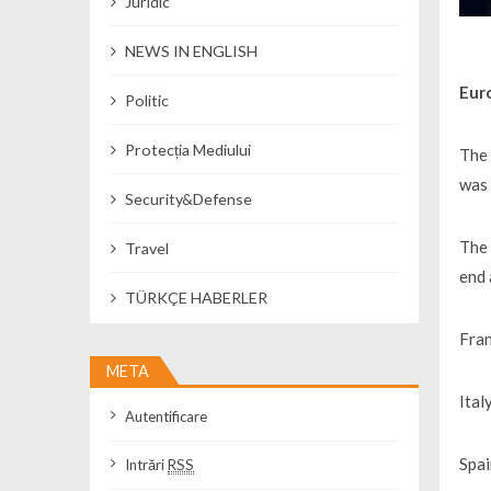
Juridic
NEWS IN ENGLISH
Euro
Politic
Protecția Mediului
The 
was 
Security&Defense
The 
Travel
end 
TÜRKÇE HABERLER
Fran
META
Ital
Autentificare
Spai
Intrări
RSS