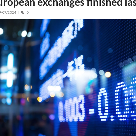
uropean exchanges finished la
nt, peste 5.000 de noi locuri în creșe...
15/07/2026
9/07/2024
0
 de locuri noi la Zlatna prin Programul...
15/07/2026
erea publică pentru proiectul de lege care...
15/07/2026
bis descoperit într-un colet și ascu...
15/07/2026
ă la efortul național pentru protejar...
04/08/2026
FIDELIS din luna august
04/08/2026
ectul Catalogului național al zonelor pri...
04/08/2026