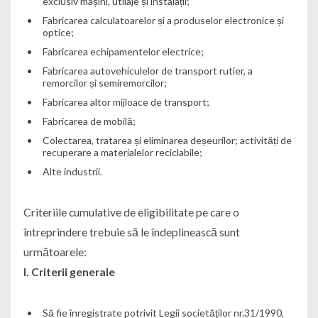
exclusiv mașini, utilaje și instalații;
Fabricarea calculatoarelor și a produselor electronice și
optice;
Fabricarea echipamentelor electrice;
Fabricarea autovehiculelor de transport rutier, a
remorcilor și semiremorcilor;
Fabricarea altor mijloace de transport;
Fabricarea de mobilă;
Colectarea, tratarea și eliminarea deșeurilor; activități de
recuperare a materialelor reciclabile;
Alte industrii.
Criteriile cumulative de eligibilitate pe care o
întreprindere trebuie să le îndeplinească sunt
următoarele:
I. Criterii generale
Să fie înregistrate potrivit Legii societăţilor nr.31/1990,