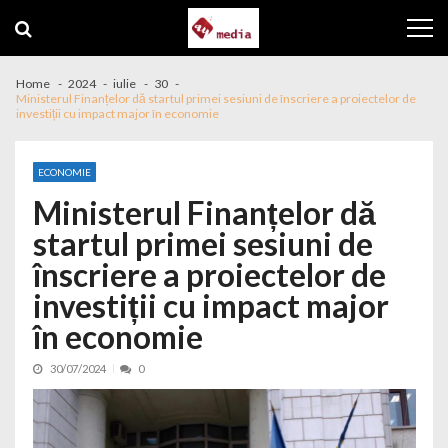
Skip to navigation
Skip to content
Home
2024
iulie
30
Ministerul Finanțelor dă startul primei sesiuni de înscriere a proiectelor de
investiții cu impact major în economie
ECONOMIE
Ministerul Finanțelor dă
startul primei sesiuni de
înscriere a proiectelor de
investiții cu impact major
în economie
30/07/2024
0