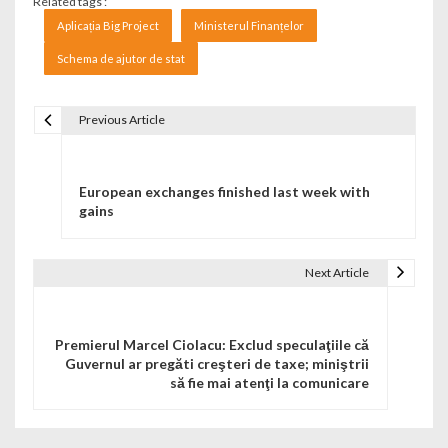
Related tags :
Aplicația Big Project
Ministerul Finanțelor
Schema de ajutor de stat
Previous Article
Navigare în articole
European exchanges finished last week with
gains
Next Article
Premierul Marcel Ciolacu: Exclud speculaţiile că
Guvernul ar pregăti creşteri de taxe; miniştrii
să fie mai atenţi la comunicare