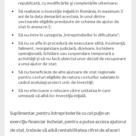
republicată, cu modificările şi completările ulterioare;
Să realizeze o investiţie iniţială în România, în maximum 3
ani de la data demarării acesteia, în unul dintre
sectoarele eligibile prevăzute de schema de ajutor de
stat în anexa nr.1;
Să nu intre în categoria „întreprinderilor în dificultate”;
Să nu se afle în procedură de executare silită, insolvenţă,
faliment, reorganizare judiciară, dizolvare, închidere
operaţională, lichidare sau suspendare temporară a
activităţii și să nu facă obiectul unor decizii de recuperare
a unui ajutor de stat;
Să nu beneficieze de alte ajutoare de stat regionale
pentru costuri eligibile de natura costurilor salariale în
cadrul aceluiaşi proiect unic de investiţii;
Să nu efectueze o relocare către unitatea în care
urmează să aibă loc investiţia iniţială.
Suplimentar, pentru întreprinderile cu cel puţin un
exerciţiu financiar încheiat, pentru a putea accesa ajutorul
de stat, trebuie să aibă rentabilitatea cifrei de afaceri