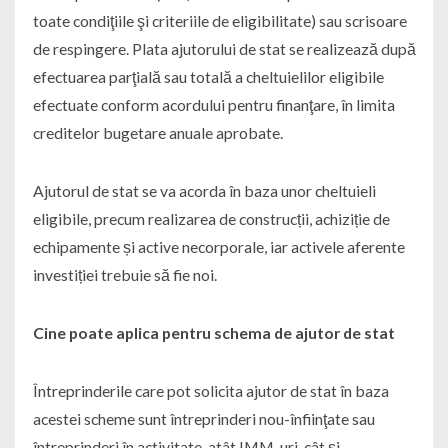
toate condiţiile şi criteriile de eligibilitate) sau scrisoare
de respingere. Plata ajutorului de stat se realizează după
efectuarea parţială sau totală a cheltuielilor eligibile
efectuate conform acordului pentru finanţare, în limita
creditelor bugetare anuale aprobate.
Ajutorul de stat se va acorda în baza unor cheltuieli
eligibile, precum realizarea de construcții, achiziție de
echipamente și active necorporale, iar activele aferente
investiției trebuie să fie noi.
Cine poate aplica pentru schema de ajutor de stat
Întreprinderile care pot solicita ajutor de stat în baza
acestei scheme sunt întreprinderi nou-înfiinţate sau
întreprinderi în activitate, atât IMM-uri, cât şi