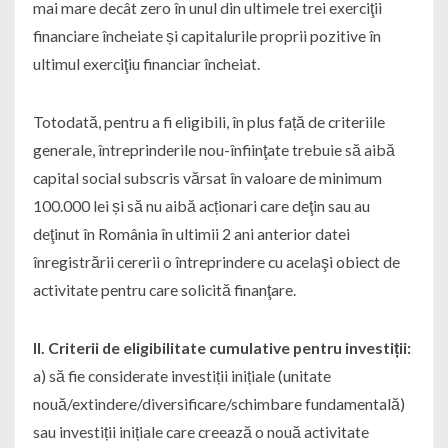
mai mare decât zero în unul din ultimele trei exerciţii
financiare încheiate și capitalurile proprii pozitive în
ultimul exerciţiu financiar încheiat.
Totodată, pentru a fi eligibili, în plus față de criteriile
generale, întreprinderile nou-înfiinţate trebuie să aibă
capital social subscris vărsat în valoare de minimum
100.000 lei și să nu aibă acționari care deţin sau au
deţinut în România în ultimii 2 ani anterior datei
înregistrării cererii o întreprindere cu acelaşi obiect de
activitate pentru care solicită finanţare.
II. Criterii de eligibilitate cumulative pentru investiții:
a) să fie considerate investiții inițiale (unitate
nouă/extindere/diversificare/schimbare fundamentală)
sau investiții inițiale care creează o nouă activitate