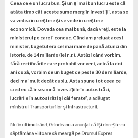
Ceea ce e un lucru bun. Şi un şi mai bun lucru este că
atâta timp cât aceste sume merg în investiţii, asta se
va vedea în creştere şi se vede în creştere
economică. Dovada cea mai bună, dacă vreţi, este la
ministerul pe care îl conduc. Când am preluat acest
minister, bugetul era cel mai mare de până atunci din
istorie, de 14 miliarde (lei n.r.). Astăzi când vorbim,
fără rectificările care probabil vor veni, adică la doi
ani după, vorbim de un buget de peste 30 de miliarde,
deci mai mult decât dublu. Asta spune tot ceea ce
cred eu că înseamnă investiţiile în autostrăzi,
lucrările în autostrăzi şi căi ferate”
, a adăugat
ministrul Transporturilor şi Infrastructurii.
Nu în ultimul rând, Grindeanu a anunţat că îşi doreşte ca
săptămâna viitoare să meargă pe Drumul Expres