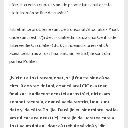
sfârşit, cred că după 15 ani de promisiuni, anul acesta
statul român se ţine de cuvânt”.
Întrebat ce probleme sunt pe tronsonul Alba Iulia – Aiud,
unde sunt restricţii de circulaţie din cauza unui Centru de
Intervenţie Circulaţie (CIC), Grindeanu a precizat că
acest centru nu a fost finalizat, iar restricţiile sunt din
partea Poliţiei.
„Nici nu a fost recepţionat, ştiţi foarte bine că se
circulă de vreo doi ani, doar că acel CIC n-a fost
finalizat, e adiacent acestei autostrăzi, nici n-am
semnat recepţia, doar că acele restricţii mai sunt
date şi de către Poliţie. Dacă ţin eu bine minte, noi le-
am ridicat acele restricţii care ţin de lucrarea care a
fost acum doi ani, doar că trebuie să vină şi din