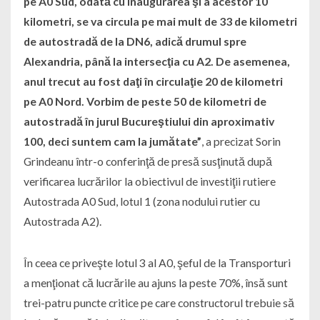
pe A0 Sud, odată cu inaugurarea şi a acestor 10
kilometri, se va circula pe mai mult de 33 de kilometri
de autostradă de la DN6, adică drumul spre
Alexandria, până la intersecţia cu A2. De asemenea,
anul trecut au fost daţi în circulaţie 20 de kilometri
pe A0 Nord. Vorbim de peste 50 de kilometri de
autostradă în jurul Bucureştiului din aproximativ
100, deci suntem cam la jumătate”
, a precizat Sorin
Grindeanu într-o conferinţă de presă susţinută după
verificarea lucrărilor la obiectivul de investiţii rutiere
Autostrada A0 Sud, lotul 1 (zona nodului rutier cu
Autostrada A2).
În ceea ce priveşte lotul 3 al A0, şeful de la Transporturi
a menţionat că lucrările au ajuns la peste 70%, însă sunt
trei-patru puncte critice pe care constructorul trebuie să