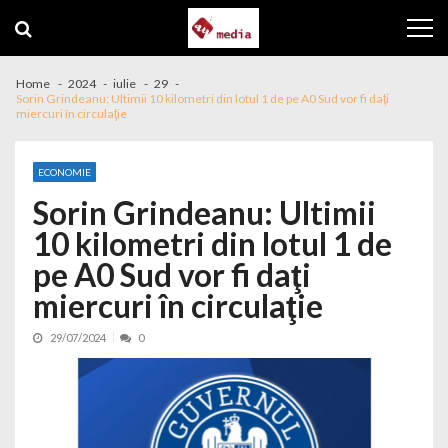
Skip to navigation
Skip to content
Home
2024
iulie
29
Sorin Grindeanu: Ultimii 10 kilometri din lotul 1 de pe A0 Sud vor fi daţi
miercuri în circulaţie
ECONOMIE
Sorin Grindeanu: Ultimii
10 kilometri din lotul 1 de
pe A0 Sud vor fi daţi
miercuri în circulaţie
29/07/2024
0