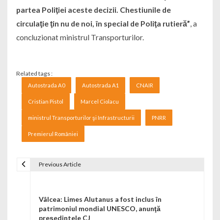
partea Poliţiei aceste decizii. Chestiunile de
circulaţie ţin nu de noi, în special de Poliţa rutieră”
, a
concluzionat ministrul Transporturilor.
Related tags :
Autostrada A0
Autostrada A1
CNAIR
Cristian Pistol
Marcel Ciolacu
ministrul Transporturilor şi Infrastructurii
PNRR
Premierul României
Previous Article
Navigare în articole
Vâlcea: Limes Alutanus a fost inclus în
patrimoniul mondial UNESCO, anunţă
preşedintele CJ