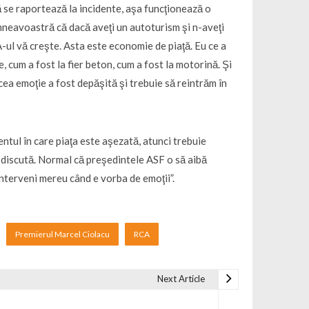
că se raportează la incidente, aşa funcţionează o
dumneavoastră că dacă aveţi un autoturism şi n-aveţi
A-ul vă creşte. Asta este economie de piaţă. Eu ce a
, cum a fost la fier beton, cum a fost la motorină. Şi
cea emoţie a fost depăşită şi trebuie să reintrăm în
ntul în care piaţa este aşezată, atunci trebuie
 discută. Normal că preşedintele ASF o să aibă
 interveni mereu când e vorba de emoţii”.
Premierul Marcel Ciolacu
RCA
Next Article