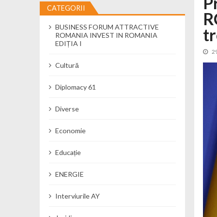
P
CATEGORII
R
Cseke Attila: Am creat, până în preze
BUSINESS FORUM ATTRACTIVE
Încă o creșă modernă pentru Alba: 40
t
ROMANIA INVEST IN ROMANIA
Ministerul Mediului derulează dezbat
EDIȚIA I
2
Percheziții și flagrant în Neamț: cana
Cultură
Ministerul Apărării Naționale particip
Dobânzi de pânã la 7,50% la ediția 
Diplomacy 61
MMAP pune în consultare publică proi
Diverse
Economie
Educație
ENERGIE
Interviurile AY