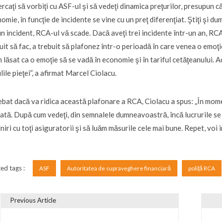
ercaţi să vorbiţi cu ASF-ul şi să vedeţi dinamica preţurilor, presupun 
omie, în funcţie de incidente se vine cu un preţ diferenţiat. Ştiţi şi 
un incident, RCA-ul vă scade. Dacă aveţi trei incidente într-un an, RC
uit să fac, a trebuit să plafonez într-o perioadă în care venea o emoţie
 lăsat ca o emoţie să se vadă în economie şi în tariful cetăţeanului. A
lile pieţei”, a afirmat Marcel Ciolacu.
ebat dacă va ridica această plafonare a RCA, Ciolacu a spus: „În mome
cată. După cum vedeţi, din semnalele dumneavoastră, încă lucrurile se
lniri cu toţi asiguratorii şi să luăm măsurile cele mai bune. Repet, voi
ed tags :
ASF
Autoritatea de supraveghere financiară
poliță RCA
Previous Article
vigare în articole