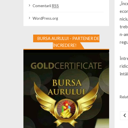
„Înc
Comentarii
RSS
econ
WordPress.org
nici
treb
n-am
BURSA AURULUI - PARTENER DE
regu
ÎNCREDERE!
Într
ridi
întâ
Relat
Na