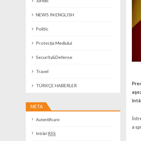
Juridic
NEWS IN ENGLISH
Politic
Protecția Mediului
Security&Defense
Travel
Prem
TÜRKÇE HABERLER
aşez
întâ
META
Într
Autentificare
a sp
Intrări
RSS