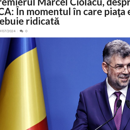
remierul Marcel Ciolacu, despr
CA: În momentul în care piaţa 
nt, peste 5.000 de noi locuri în creșe...
15/07/2026
 de locuri noi la Zlatna prin Programul...
15/07/2026
rebuie ridicată
erea publică pentru proiectul de lege care...
15/07/2026
9/07/2024
0
bis descoperit într-un colet și ascu...
15/07/2026
ă la efortul național pentru protejar...
04/08/2026
FIDELIS din luna august
04/08/2026
ectul Catalogului național al zonelor pri...
04/08/2026