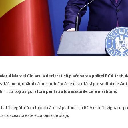
ierul Marcel Ciolacu a declarat că plafonarea poliţei RCA trebuie
ată”, menţionând că lucrurile încă se discută şi preşedintele Au
lniri cu toţi asiguratorii pentru a lua măsurile cele mai bune.
ebat în legătură cu faptul că, deşi plafonarea RCA este în vigoare, pre
us că aceasta este economia de piaţă.