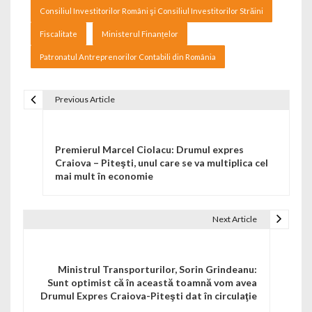
Consiliul Investitorilor Români şi Consiliul Investitorilor Străini
Fiscalitate
Ministerul Finanțelor
Patronatul Antreprenorilor Contabili din România
Previous Article
Navigare în articole
Premierul Marcel Ciolacu: Drumul expres
Craiova – Piteşti, unul care se va multiplica cel
mai mult în economie
Next Article
Ministrul Transporturilor, Sorin Grindeanu:
Sunt optimist că în această toamnă vom avea
Drumul Expres Craiova-Piteşti dat în circulaţie