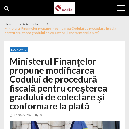
Skip to navigation
Skip to content
Home
2024
iulie
31
Ministerul Finanţelor propune modificarea Codului de procedură fiscală
pentru creşterea gradului de colectare şi conformare la plată
ECONOMIE
Ministerul Finanţelor
propune modificarea
Codului de procedură
fiscală pentru creşterea
gradului de colectare şi
conformare la plată
31/07/2024
0