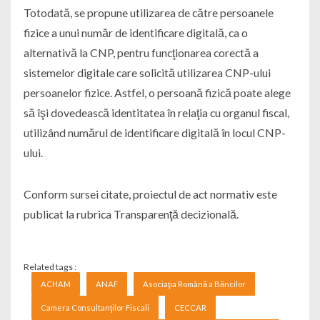
Totodată, se propune utilizarea de către persoanele
fizice a unui număr de identificare digitală, ca o
alternativă la CNP, pentru funcţionarea corectă a
sistemelor digitale care solicită utilizarea CNP-ului
persoanelor fizice. Astfel, o persoană fizică poate alege
să îşi dovedească identitatea în relaţia cu organul fiscal,
utilizând numărul de identificare digitală în locul CNP-
ului.
Conform sursei citate, proiectul de act normativ este
publicat la rubrica Transparenţă decizională.
Related tags :
ACHAM
ANAF
Asociaţia Română a Băncilor
Camera Consultanţilor Fiscali
CECCAR