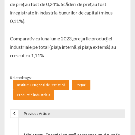
de preţ au fost de 0,24%. Scăderi de preţ au fost
înregistrate în industria bunurilor de capital (minus
0,11%).
Comparativ cu luna iunie 2023, preţurile producţiei
industriale pe total (piaţa internă şi piaţa externă) au
crescut cu 1,11%.
Related tags :
Institutul Național de Statistică
Prețuri
Productie industriala
Previous Article
Navigare în articole
Ministerul Energiei anunță semnarea unui număr