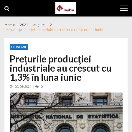
Skip to navigation
Skip to content
Home
2024
august
2
Preţurile producţiei industriale au crescut cu 1,3% în luna iunie
ECONOMIE
Preţurile producţiei
industriale au crescut cu
1,3% în luna iunie
02/08/2024
0