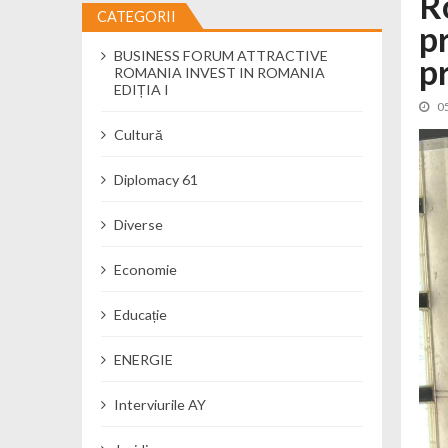
R
CATEGORII
p
Cseke Attila: Am creat, până în preze
BUSINESS FORUM ATTRACTIVE
Încă o creșă modernă pentru Alba: 40
p
ROMANIA INVEST IN ROMANIA
Ministerul Mediului derulează dezbat
EDIȚIA I
0
Percheziții și flagrant în Neamț: cana
Cultură
Ministerul Apărării Naționale particip
Dobânzi de pânã la 7,50% la ediția 
Diplomacy 61
MMAP pune în consultare publică proi
Diverse
Economie
Educație
ENERGIE
Interviurile AY