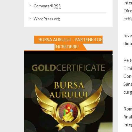
inte
Comentarii
RSS
Dire
echi
WordPress.org
Inve
BURSA AURULUI - PARTENER DE
dint
ÎNCREDERE!
Pe t
Timi
Cond
Sâna
curg
Româ
fina
inte