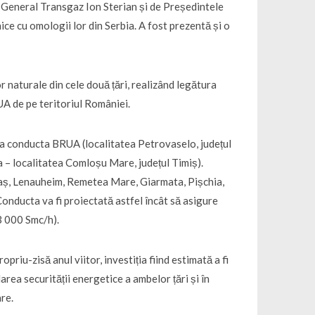
l General Transgaz Ion Sterian și de Președintele
ice cu omologii lor din Serbia. A fost prezentă și o
 naturale din cele două țări, realizând legătura
A de pe teritoriul României.
la conducta BRUA (localitatea Petrovaselo, județul
a – localitatea Comloșu Mare, județul Timiș).
aș, Lenauheim, Remetea Mare, Giarmata, Pișchia,
onducta va fi proiectată astfel încât să asigure
3 000 Smc/h).
riu-zisă anul viitor, investiția fiind estimată a fi
rea securității energetice a ambelor țări și în
are.