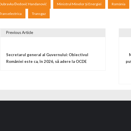
Dubravka Đedović Handanović
Ministrul Minelor și Energiei
România
Transelectrica
Transgaz
Previous Article
vigare în articole
Secretarul general al Guvernului: Obiectivul
M
României este ca, în 2026, să adere la OCDE
pu