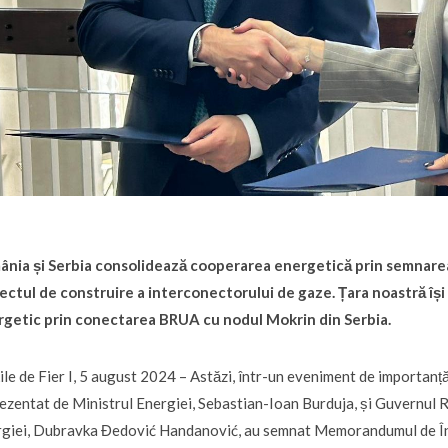
ânia și Serbia consolidează cooperarea energetică prin semnar
ectul de construire a interconectorului de gaze. Țara noastră își 
rgetic prin conectarea BRUA cu nodul Mokrin din Serbia.
ile de Fier I, 5 august 2024 – Astăzi, într-un eveniment de importan
ezentat de Ministrul Energiei, Sebastian-Ioan Burduja, și Guvernul R
giei, Dubravka Đedović Handanović, au semnat Memorandumul de Înțe