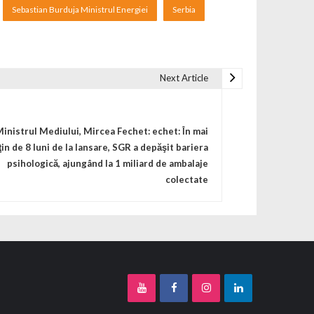
Sebastian Burduja Ministrul Energiei
Serbia
Next Article
inistrul Mediului, Mircea Fechet: echet: În mai
ţin de 8 luni de la lansare, SGR a depăşit bariera
psihologică, ajungând la 1 miliard de ambalaje
colectate