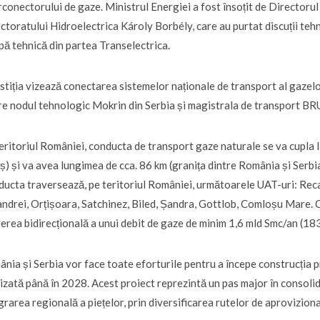
rconectorului de gaze. Ministrul Energiei a fost însoțit de Directoru
ctoratului Hidroelectrica Károly Borbély, care au purtat discuții tehn
pă tehnică din partea Transelectrica.
stiția vizează conectarea sistemelor naționale de transport al gazelor
re nodul tehnologic Mokrin din Serbia și magistrala de transport BRU
eritoriul României, conducta de transport gaze naturale se va cupla 
ș) și va avea lungimea de cca. 86 km (granița dintre România și Serbi
ucta traversează, pe teritoriul României, următoarele UAT-uri: Rec
ndrei, Orțișoara, Satchinez, Biled, Șandra, Gottlob, Comloșu Mare. C
erea bidirecțională a unui debit de gaze de minim 1,6 mld Smc/an (18
nia și Serbia vor face toate eforturile pentru a începe construcția prop
lizată până în 2028. Acest proiect reprezintă un pas major în consolida
grarea regională a piețelor, prin diversificarea rutelor de aprovizion