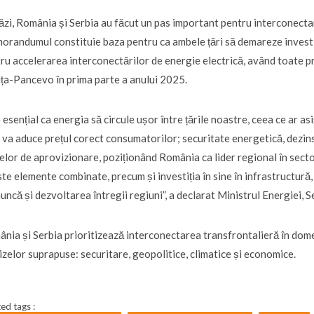
ăzi, România și Serbia au făcut un pas important pentru interconecta
randumul constituie baza pentru ca ambele țări să demareze inves
ru accelerarea interconectărilor de energie electrică, având toate pr
ța-Pancevo în prima parte a anului 2025.
 esențial ca energia să circule ușor între țările noastre, ceea ce ar asi
 va aduce prețul corect consumatorilor; securitate energetică, dezin
elor de aprovizionare, poziționând România ca lider regional în sector
te elemente combinate, precum și investiția în sine în infrastructură
uncă și dezvoltarea întregii regiuni”, a declarat Ministrul Energiei, 
nia și Serbia prioritizează interconectarea transfrontalieră în dome
rizelor suprapuse: securitare, geopolitice, climatice și economice.
ed tags :