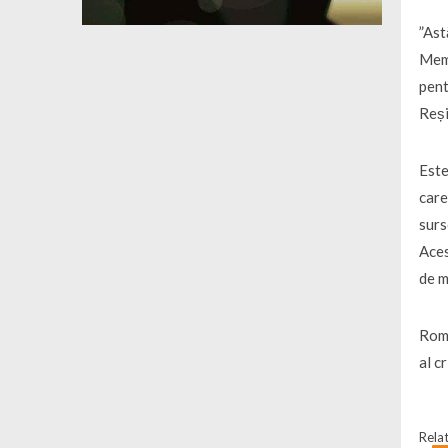
”Ast
Memo
pent
Reși
Este
care
surs
Aces
de m
Româ
al c
Relat