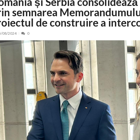
omânia și Serbia consolidează
rin semnarea Memorandumului 
nt, peste 5.000 de noi locuri în creșe...
15/07/2026
 de locuri noi la Zlatna prin Programul...
15/07/2026
roiectul de construire a inter
erea publică pentru proiectul de lege care...
15/07/2026
5/08/2024
0
bis descoperit într-un colet și ascu...
15/07/2026
ă la efortul național pentru protejar...
04/08/2026
FIDELIS din luna august
04/08/2026
ectul Catalogului național al zonelor pri...
04/08/2026