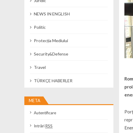
Juridic
NEWS IN ENGLISH
Politic
Protecția Mediului
Security&Defense
Travel
Rom
TÜRKÇE HABERLER
proi
ene
META
Porț
Autentificare
repr
Intrări
RSS
Ener