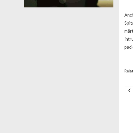
Anch
Spit
mărt
într
paci
Relat
Na