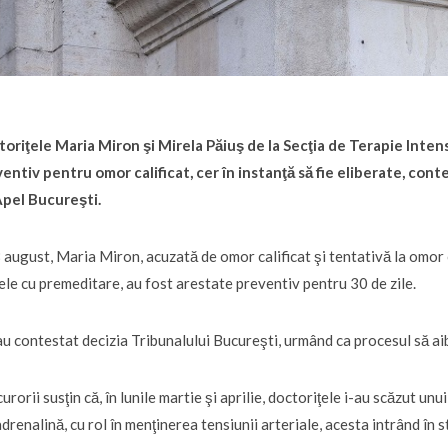
oriţele Maria Miron şi Mirela Păiuş de la Secţia de Terapie Inten
entiv pentru omor calificat, cer în instanţă să fie eliberate, cont
Apel Bucureşti.
 august, Maria Miron, acuzată de omor calificat şi tentativă la omor c
le cu premeditare, au fost arestate preventiv pentru 30 de zile.
au contestat decizia Tribunalului Bucureşti, urmând ca procesul să ai
urorii susţin că, în lunile martie şi aprilie, doctoriţele i-au scăzut un
drenalină, cu rol în menţinerea tensiunii arteriale, acesta intrând în 