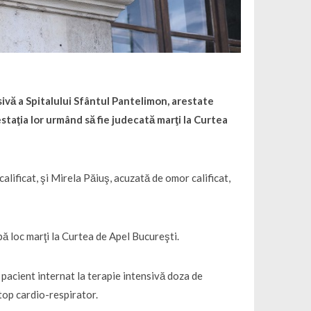
sivă a Spitalului Sfântul Pantelimon, arestate
estaţia lor urmând să fie judecată marţi la Curtea
alificat, şi Mirela Păiuş, acuzată de omor calificat,
bă loc marţi la Curtea de Apel Bucureşti.
ui pacient internat la terapie intensivă doza de
stop cardio-respirator.