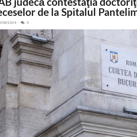
AB judecă contestaţia doctoriţ
eceselor de la Spitalul Panteli
nt, peste 5.000 de noi locuri în creșe...
15/07/2026
 de locuri noi la Zlatna prin Programul...
15/07/2026
0/08/2024
0
erea publică pentru proiectul de lege care...
15/07/2026
bis descoperit într-un colet și ascu...
15/07/2026
ă la efortul național pentru protejar...
04/08/2026
FIDELIS din luna august
04/08/2026
ectul Catalogului național al zonelor pri...
04/08/2026