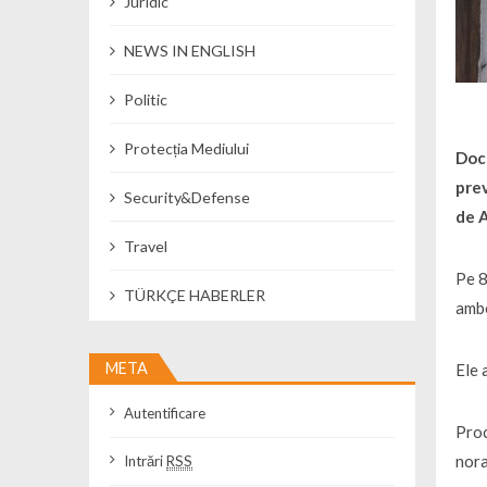
Juridic
NEWS IN ENGLISH
Politic
Protecția Mediului
Doct
prev
Security&Defense
de 
Travel
Pe 8
TÜRKÇE HABERLER
ambe
META
Ele 
Autentificare
Proc
nora
Intrări
RSS