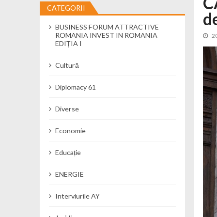
C
CATEGORII
d
Cseke Attila: Am creat, până în preze
BUSINESS FORUM ATTRACTIVE
Încă o creșă modernă pentru Alba: 40
ROMANIA INVEST IN ROMANIA
2
Ministerul Mediului derulează dezbat
EDIȚIA I
Percheziții și flagrant în Neamț: cana
Cultură
Ministerul Apărării Naționale particip
Dobânzi de pânã la 7,50% la ediția 
Diplomacy 61
MMAP pune în consultare publică proi
Diverse
Economie
Educație
ENERGIE
Interviurile AY