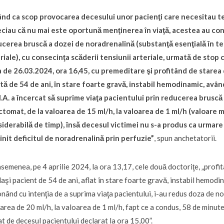
nd ca scop provocarea decesului unor pacienţi care necesitau tera
ciau că nu mai este oportună menţinerea în viaţă, acestea au con
cerea bruscă a dozei de noradrenalină (substanţă esenţială în ter
riale), cu consecinţa scăderii tensiunii arteriale, urmată de stop c
 de 26.03.2024, ora 16,45, cu premeditare şi profitând de starea d
tă de 54 de ani, în stare foarte gravă, instabil hemodinamic, av
A. a încercat să suprime viaţa pacientului prin reducerea bruscă
ctomat, de la valoarea de 15 ml/h, la valoarea de 1 ml/h (valoare
iderabilă de timp), însă decesul victimei nu s-a produs ca urmare
init deficitul de noradrenalină prin perfuzie”
, spun anchetatorii.
semenea, pe 4 aprilie 2024, la ora 13,17, cele două doctoriţe, „profit
laşi pacient de 54 de ani, aflat în stare foarte gravă, instabil hemo
onând cu intenţia de a suprima viaţa pacientului, i-au redus doza de n
area de 20 ml/h, la valoarea de 1 ml/h, fapt ce a condus, 58 de minute 
t de decesul pacientului declarat la ora 15,00”.