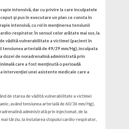
pie intensivă, dar cu privire la care inculpatele
ceput şi pus în executare un plan ce consta în
apie intensivă, cu rol în menţinerea tensiunii
ardio-respirator. În sensul celor arătate mai sus, la
e vădită vulnerabilitate a victimei (pacient în
ând tensiunea arterială de 49/29 mm/Hg), inculpata
 a dozei de noradrenalină administrată prin
 minimală care a fost menţinută o perioadă
 a intervenţiei unei asistente medicale care a
ând de starea de vădită vulnerabilitate a victimei
dinamic, având tensiunea arterială de 60/36 mm/Hg),
oradrenalină administrată prin injectomat, de la
mai târziu, la instalarea stopului cardio-respirator,