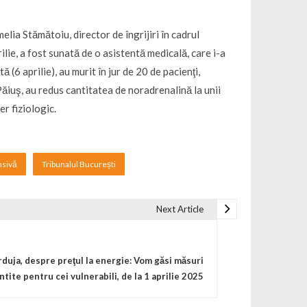
lia Stămătoiu, director de îngrijiri în cadrul
rilie, a fost sunată de o asistentă medicală, care i-a
ă (6 aprilie), au murit în jur de 20 de pacienţi,
Păiuş, au redus cantitatea de noradrenalină la unii
er fiziologic.
nsivă
Tribunalul București
Next Article
duja, despre preţul la energie: Vom găsi măsuri
intite pentru cei vulnerabili, de la 1 aprilie 2025