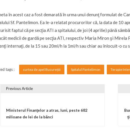
eta în acest caz a fost demarată în urma unui denunţ formulat de Came
alului Sf. Pantelimon. Ea le-a relatat procurorilor că, la data de 10 ap
urisit faptul că pe secţia ATI a spitalului, de joi (4 aprilie) până sâmbăt
ucât medicii de gardă pe secţia ATI, respectiv Maria Miron şi Mirela 
enţi internaţi, de la 15 sau 20ml/h la 1ml/h sau chiar au înlocuit-o cu s
ed tags :
curtea de apel București
Spitalul Pantelimon
Terapie Inte
Previous Article
vigare în articole
Ministerul Finanţelor a atras, luni, peste 682
Bur
milioane de lei de la bănci
ţ