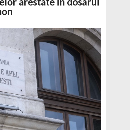
elor arestate în dosarul
mon