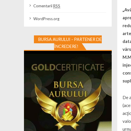
Comentarii
RSS
„Avâ
apre
WordPress.org
redu
arte
BURSA AURULUI - PARTENER DE
data
ÎNCREDERE!
vârs
M.M.
inje
cons
supl
De a
(ace
acţi
valo
urma