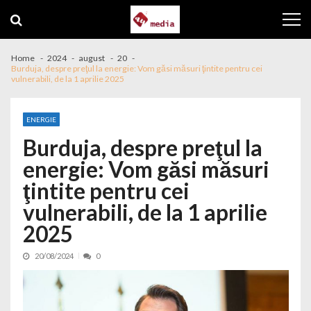
Skip to navigation
Skip to content
Home
2024
august
20
Burduja, despre preţul la energie: Vom găsi măsuri ţintite pentru cei
vulnerabili, de la 1 aprilie 2025
ENERGIE
Burduja, despre preţul la
energie: Vom găsi măsuri
ţintite pentru cei
vulnerabili, de la 1 aprilie
2025
20/08/2024
0