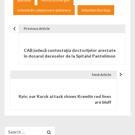
alba iulia
Ministrul Energiei
schemă de compensare-plafonare
Sebastian Burduja
Previous Article
Navigare în articole
CAB judecă contestaţia doctoriţelor arestate
în dosarul deceselor de la Spitalul Pantelimon
Next Article
Kyiv: our Kursk attack shows Kremlin red lines
are bluff
Search for: