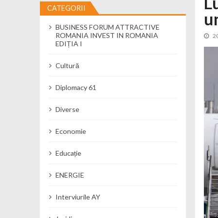
L
CATEGORII
u
Cseke Attila: Am creat, până în preze
BUSINESS FORUM ATTRACTIVE
Încă o creșă modernă pentru Alba: 40
ROMANIA INVEST IN ROMANIA
2
Ministerul Mediului derulează dezbat
EDIȚIA I
Percheziții și flagrant în Neamț: cana
Cultură
Ministerul Apărării Naționale particip
Dobânzi de pânã la 7,50% la ediția 
Diplomacy 61
MMAP pune în consultare publică proi
Diverse
Economie
Educație
ENERGIE
Interviurile AY