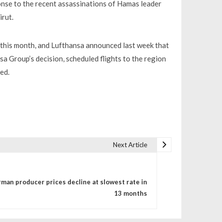
ponse to the recent assassinations of Hamas leader
irut.
er this month, and Lufthansa announced last week that
nsa Group’s decision, scheduled flights to the region
ed.
Next Article
man producer prices decline at slowest rate in
13 months