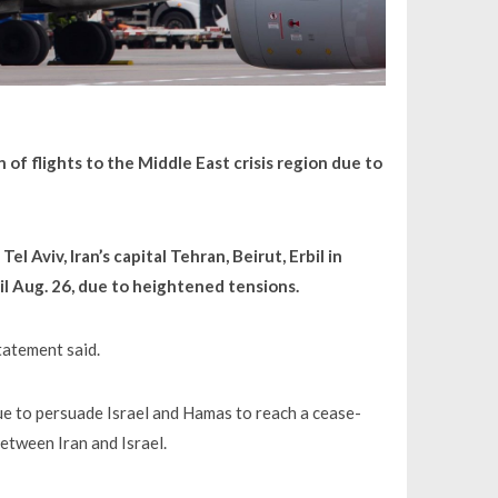
f flights to the Middle East crisis region due to
l Aviv, Iran’s capital Tehran, Beirut, Erbil in
il Aug. 26, due to heightened tensions.
statement said.
ue to persuade Israel and Hamas to reach a cease-
between Iran and Israel.