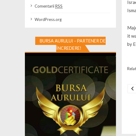
Isra
Comentarii
RSS
Isma
WordPress.org
Majo
it w
BURSA AURULUI - PARTENER DE
by E
ÎNCREDERE!
Relat
Na