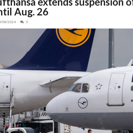
ufthansa extends suspension of
ntil Aug. 26
nt, peste 5.000 de noi locuri în creșe...
15/07/2026
 de locuri noi la Zlatna prin Programul...
15/07/2026
0/08/2024
0
erea publică pentru proiectul de lege care...
15/07/2026
bis descoperit într-un colet și ascu...
15/07/2026
ă la efortul național pentru protejar...
04/08/2026
FIDELIS din luna august
04/08/2026
ectul Catalogului național al zonelor pri...
04/08/2026