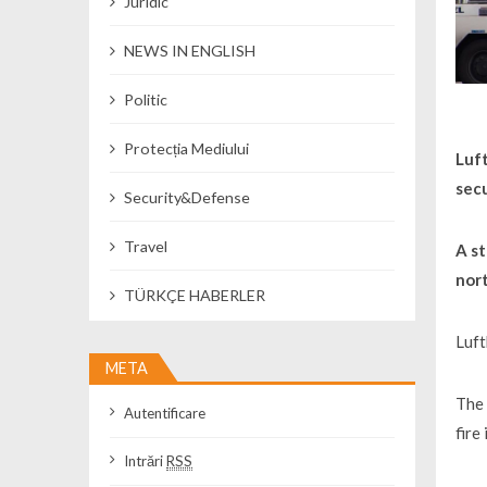
Juridic
NEWS IN ENGLISH
Politic
Protecția Mediului
Luft
sec
Security&Defense
Travel
A st
nort
TÜRKÇE HABERLER
Luft
META
The 
Autentificare
fire
Intrări
RSS