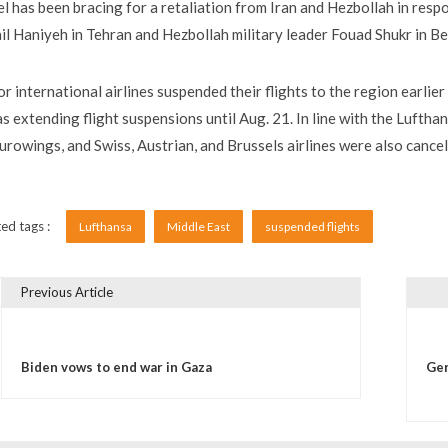
el has been bracing for a retaliation from Iran and Hezbollah in res
il Haniyeh in Tehran and Hezbollah military leader Fouad Shukr in Be
r international airlines suspended their flights to the region earli
as extending flight suspensions until Aug. 21. In line with the Luftha
urowings, and Swiss, Austrian, and Brussels airlines were also cancel
ed tags :
Lufthansa
Middle East
suspended flights
Previous Article
vigare în articole
Biden vows to end war in Gaza
Ger