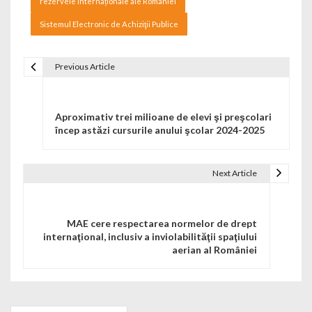
rezervele internaționale ale României
Sistemul Electronic de Achiziţii Publice
Previous Article
Navigare în articole
Aproximativ trei milioane de elevi şi preşcolari
încep astăzi cursurile anului şcolar 2024-2025
Next Article
MAE cere respectarea normelor de drept
internaţional, inclusiv a inviolabilităţii spaţiului
aerian al României
Search for: