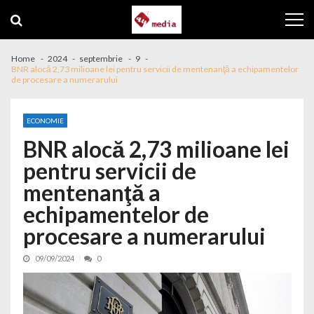
Skip to navigation
Skip to content
Home
2024
septembrie
9
BNR alocă 2,73 milioane lei pentru servicii de mentenanţă a echipamentelor
de procesare a numerarului
ECONOMIE
BNR alocă 2,73 milioane lei
pentru servicii de
mentenanţă a
echipamentelor de
procesare a numerarului
09/09/2024
0