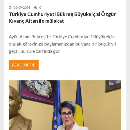
30/09/2024
0
Türkiye Cumhuriyeti Bükreş Büyükelçisi Özgür
Kıvanç Altan ile mülakat
Aylin Asan: Bükreş'te Türkiye Cumhuriyeti Büyükelçisi
olarak görevinize başlamanızdan bu yana bir buçuk yıl
geçti. Bu süre zarfında gör
READ MORE