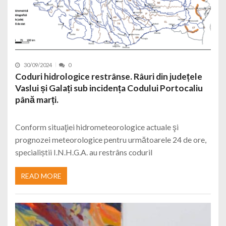
30/09/2024
0
Coduri hidrologice restrânse. Râuri din județele
Vaslui și Galați sub incidența Codului Portocaliu
până marți.
Conform situaţiei hidrometeorologice actuale şi
prognozei meteorologice pentru următoarele 24 de ore,
specialiștii I.N.H.G.A. au restrâns coduril
READ MORE