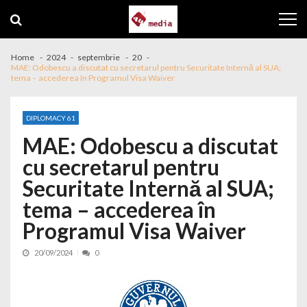
Skip to navigation
Skip to content
Home
2024
septembrie
20
MAE: Odobescu a discutat cu secretarul pentru Securitate Internă al SUA;
tema – accederea în Programul Visa Waiver
DIPLOMACY 61
MAE: Odobescu a discutat
cu secretarul pentru
Securitate Internă al SUA;
tema – accederea în
Programul Visa Waiver
20/09/2024
0