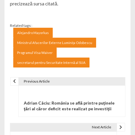
precizează sursa citată.
Related tags :
Alejandro Mayorkas
Ministrul Afacerilor Externe Luminița Odobescu
Programul Visa Waiver
secretarul pentru Securitate Internă al SUA
Previous Article
Navigare în articole
Adrian Câciu: România se află printre puţinele
ţări al căror deficit este realizat pe investiţii
Next Article