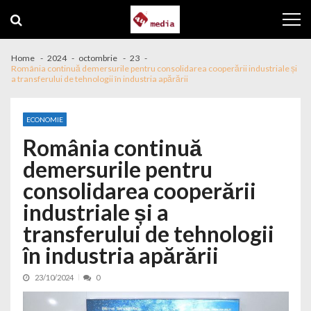
Skip to navigation
Skip to content
Home
2024
octombrie
23
România continuă demersurile pentru consolidarea cooperării industriale și
a transferului de tehnologii în industria apărării
ECONOMIE
România continuă
demersurile pentru
consolidarea cooperării
industriale și a
transferului de tehnologii
în industria apărării
23/10/2024
0