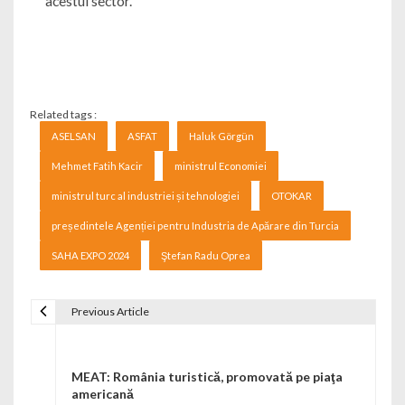
acestui sector.
Related tags :
ASELSAN
ASFAT
Haluk Görgün
Mehmet Fatih Kacir
ministrul Economiei
ministrul turc al industriei și tehnologiei
OTOKAR
președintele Agenției pentru Industria de Apărare din Turcia
SAHA EXPO 2024
Ştefan Radu Oprea
Previous Article
Navigare în articole
MEAT: România turistică, promovată pe piaţa
americană