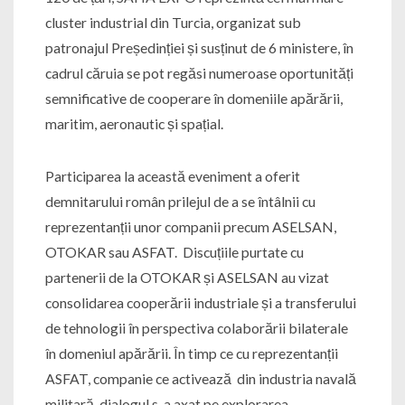
cluster industrial din Turcia, organizat sub
patronajul Președinției și susținut de 6 ministere, în
cadrul căruia se pot regăsi numeroase oportunități
semnificative de cooperare în domeniile apărării,
maritim, aeronautic și spațial.
Participarea la această eveniment a oferit
demnitarului român prilejul de a se întâlnii cu
reprezentanții unor companii precum ASELSAN,
OTOKAR sau ASFAT. Discuțiile purtate cu
partenerii de la OTOKAR și ASELSAN au vizat
consolidarea cooperării industriale și a transferului
de tehnologii în perspectiva colaborării bilaterale
în domeniul apărării. În timp ce cu reprezentanții
ASFAT, companie ce activează din industria navală
militară, dialogul s-a axat pe explorarea