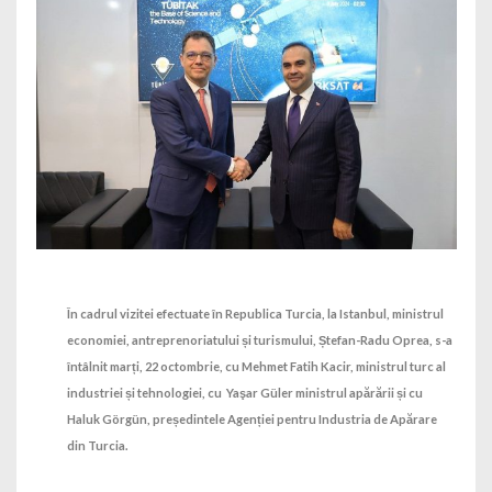
În cadrul vizitei efectuate în Republica Turcia, la Istanbul, ministrul
economiei, antreprenoriatului și turismului, Ștefan-Radu Oprea, s-a
întâlnit marți, 22 octombrie, cu Mehmet Fatih Kacir, ministrul turc al
industriei și tehnologiei, cu Yaşar Güler ministrul apărării și cu
Haluk Görgün, președintele Agenției pentru Industria de Apărare
din Turcia.