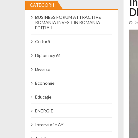
I
CATEGORII
D
Cseke Attila: Am creat, până în preze
BUSINESS FORUM ATTRACTIVE
Încă o creșă modernă pentru Alba: 40
ROMANIA INVEST IN ROMANIA
2
Ministerul Mediului derulează dezbat
EDIȚIA I
Percheziții și flagrant în Neamț: cana
Cultură
Ministerul Apărării Naționale particip
Dobânzi de pânã la 7,50% la ediția 
Diplomacy 61
MMAP pune în consultare publică proi
Diverse
Economie
Educație
ENERGIE
Interviurile AY