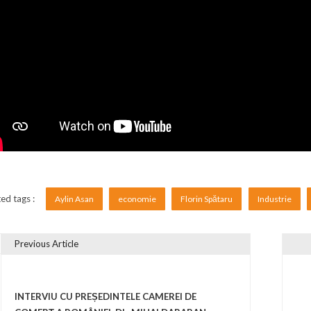
ed tags :
Aylin Asan
economie
Florin Spătaru
Industrie
Previous Article
vigare în articole
INTERVIU CU PREȘEDINTELE CAMEREI DE