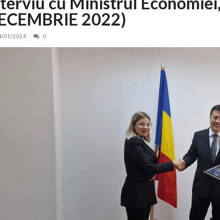
nterviu cu Ministrul Economiei,
ECEMBRIE 2022)
nt, peste 5.000 de noi locuri în creșe...
15/07/2026
 de locuri noi la Zlatna prin Programul...
15/07/2026
4/01/2024
0
erea publică pentru proiectul de lege care...
15/07/2026
bis descoperit într-un colet și ascu...
15/07/2026
ă la efortul național pentru protejar...
04/08/2026
FIDELIS din luna august
04/08/2026
ectul Catalogului național al zonelor pri...
04/08/2026