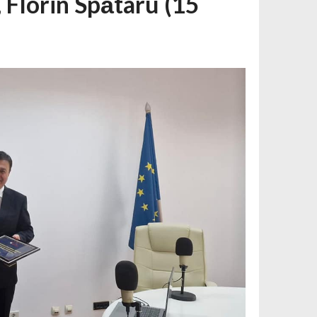
 Florin Spătaru (15