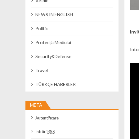
Juridic
NEWS IN ENGLISH
Politic
Invi
Protecția Mediului
Inte
Security&Defense
Travel
TÜRKÇE HABERLER
META
Autentificare
Intrări
RSS