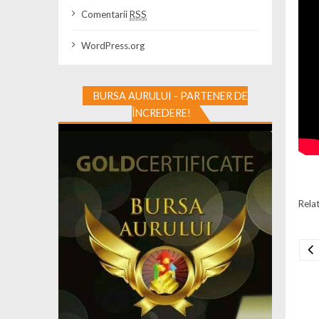
Comentarii
RSS
WordPress.org
BURSA AURULUI - PARTENER DE
ÎNCREDERE!
Relat
Na