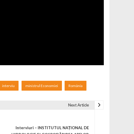
interviu
ministrul Economiei
România
Next Article
Interviuri – INSTITUTUL NAȚIONAL DE