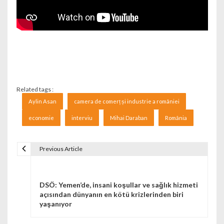
Related tags :
Aylin Asan
camera de comerț și industrie a româniei
economie
interviu
Mihai Daraban
România
Previous Article
Navigare în articole
DSÖ: Yemen’de, insani koşullar ve sağlık hizmeti
açısından dünyanın en kötü krizlerinden biri
yaşanıyor