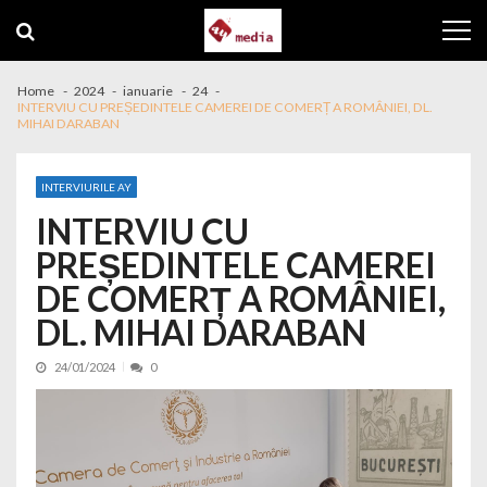
Skip to navigation
Skip to content
Home
2024
ianuarie
24
INTERVIU CU PREȘEDINTELE CAMEREI DE COMERȚ A ROMÂNIEI, DL.
MIHAI DARABAN
INTERVIURILE AY
INTERVIU CU
PREȘEDINTELE CAMEREI
DE COMERȚ A ROMÂNIEI,
DL. MIHAI DARABAN
24/01/2024
0