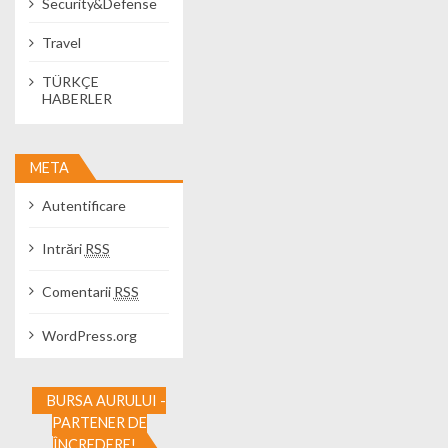
Security&Defense
Travel
TÜRKÇE
HABERLER
META
Autentificare
Intrări
RSS
Comentarii
RSS
WordPress.org
BURSA AURULUI -
PARTENER DE
ÎNCREDERE!