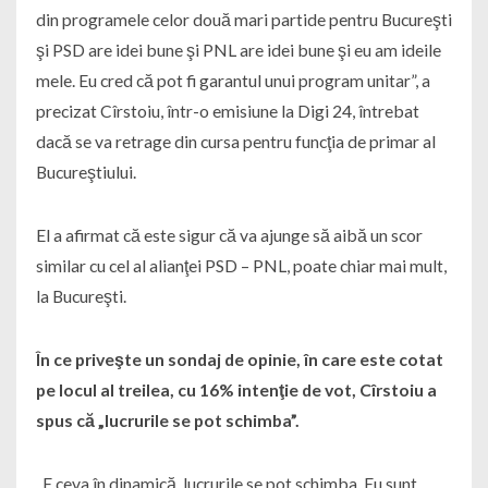
din programele celor două mari partide pentru Bucureşti
şi PSD are idei bune şi PNL are idei bune şi eu am ideile
mele. Eu cred că pot fi garantul unui program unitar”, a
precizat Cîrstoiu, într-o emisiune la Digi 24, întrebat
dacă se va retrage din cursa pentru funcţia de primar al
Bucureştiului.
El a afirmat că este sigur că va ajunge să aibă un scor
similar cu cel al alianţei PSD – PNL, poate chiar mai mult,
la Bucureşti.
În ce priveşte un sondaj de opinie, în care este cotat
pe locul al treilea, cu 16% intenţie de vot, Cîrstoiu a
spus că „lucrurile se pot schimba”.
„E ceva în dinamică, lucrurile se pot schimba. Eu sunt