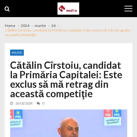
Skip to navigation
Skip to content
Home
2024
martie
26
Cătălin Cîrstoiu, candidat la Primăria Capitalei: Este exclus să mă retrag din
această competiţie
POLITIC
Cătălin Cîrstoiu, candidat
la Primăria Capitalei: Este
exclus să mă retrag din
această competiţie
26/03/2024
0