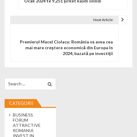
Ocak 2024’te 9,251 şirket kaydı silindi
Next Article
Premierul Macel Ciolacu: România va avea cea
mai mare creştere economică din Europa în
2024, bazată pe investiţii
Search for:
CATEGORII
BUSINESS
FORUM
ATTRACTIVE
ROMANIA
INVEST IN