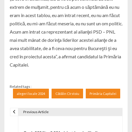
extrem de mulţumit, pentru că acum o săptămână eu nu
eram în acest tablou, eu am intrat recent, eu nu am făcut
politică, eu mi-am făcut meseria, eu nu sunt un om politic.
Acum am intrat ca reprezentant al alianţei PSD – PNL
mai mult mânat de dorinţa liderilor acestei alianţe de a
avea stabilitate, de a fi ceva nou pentru Bucureşti şi eu
cred în proiectul acesta”, a afirmat candidatul la Primăria
Capitalei.
Related tags :
alegeri locale 2024
Cătălin Cîrstoiu
Primăria Capitalei
Previous Article
Navigare în articole