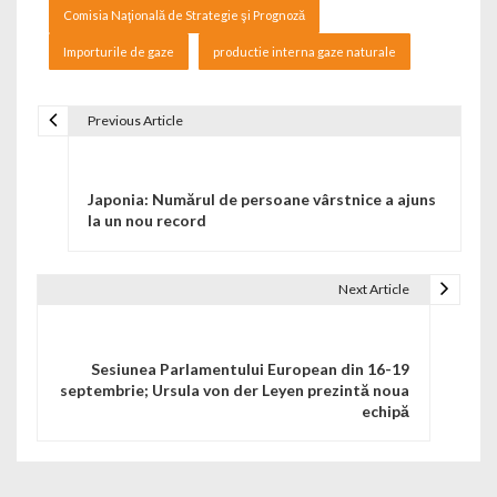
Comisia Naţională de Strategie şi Prognoză
Importurile de gaze
productie interna gaze naturale
Previous Article
Navigare în articole
Japonia: Numărul de persoane vârstnice a ajuns
la un nou record
Next Article
Sesiunea Parlamentului European din 16-19
septembrie; Ursula von der Leyen prezintă noua
echipă