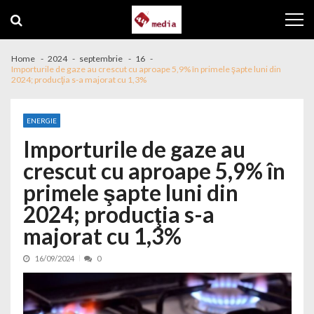
Skip to navigation
Skip to content
Home
2024
septembrie
16
Importurile de gaze au crescut cu aproape 5,9% în primele şapte luni din
2024; producţia s-a majorat cu 1,3%
ENERGIE
Importurile de gaze au
crescut cu aproape 5,9% în
primele şapte luni din
2024; producţia s-a
majorat cu 1,3%
16/09/2024
0