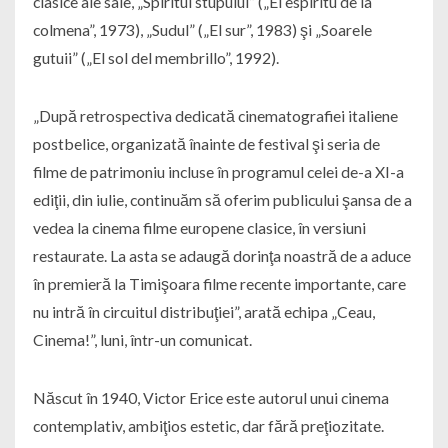
clasice ale sale, „Spiritul stupului” („El espiritu de la
colmena”, 1973), „Sudul” („El sur”, 1983) şi „Soarele
gutuii” („El sol del membrillo”, 1992).
„După retrospectiva dedicată cinematografiei italiene
postbelice, organizată înainte de festival şi seria de
filme de patrimoniu incluse în programul celei de-a XI-a
ediţii, din iulie, continuăm să oferim publicului şansa de a
vedea la cinema filme europene clasice, în versiuni
restaurate. La asta se adaugă dorinţa noastră de a aduce
în premieră la Timişoara filme recente importante, care
nu intră în circuitul distribuţiei”, arată echipa „Ceau,
Cinema!”, luni, într-un comunicat.
Născut în 1940, Victor Erice este autorul unui cinema
contemplativ, ambiţios estetic, dar fără preţiozitate.