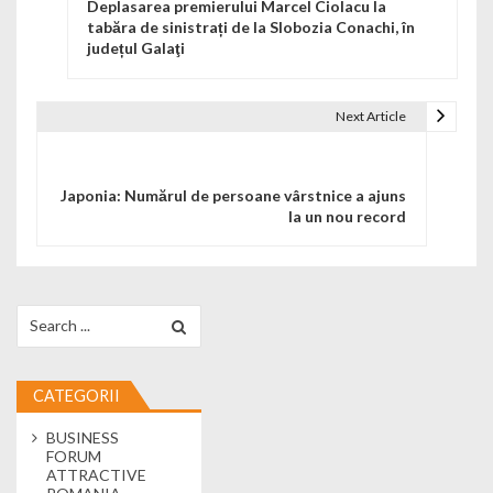
Deplasarea premierului Marcel Ciolacu la
tabăra de sinistrați de la Slobozia Conachi, în
județul Galaţi
Next Article
Japonia: Numărul de persoane vârstnice a ajuns
la un nou record
Search for:
CATEGORII
BUSINESS
FORUM
ATTRACTIVE