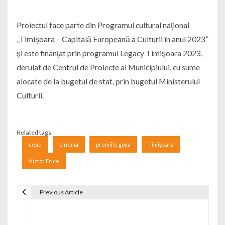
Proiectul face parte din Programul cultural naţional
„Timişoara – Capitală Europeană a Culturii în anul 2023”
şi este finanţat prin programul Legacy Timişoara 2023,
derulat de Centrul de Proiecte al Municipiului, cu sume
alocate de la bugetul de stat, prin bugetul Ministerului
Culturii.
Related tags :
ceau
cinema
premiile goya
Timișoara
Victor Erice
Previous Article
Navigare în articole