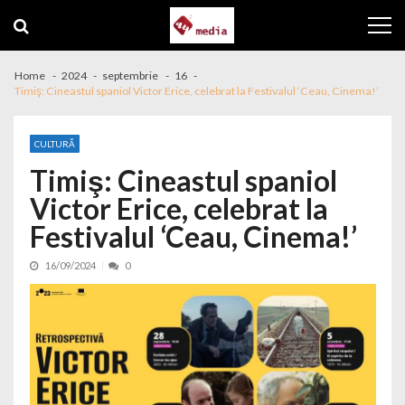
Skip to navigation
Skip to content
Home
2024
septembrie
16
Timiş: Cineastul spaniol Victor Erice, celebrat la Festivalul ‘Ceau, Cinema!’
CULTURĂ
Timiş: Cineastul spaniol
Victor Erice, celebrat la
Festivalul ‘Ceau, Cinema!’
16/09/2024
0