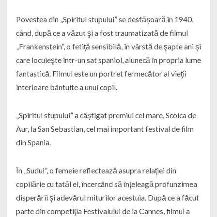
Povestea din „Spiritul stupului” se desfăşoară în 1940,
când, după ce a văzut şi a fost traumatizată de filmul
„Frankenstein”, o fetiţă sensibilă, în vârstă de şapte ani şi
care locuieşte într-un sat spaniol, alunecă în propria lume
fantastică. Filmul este un portret fermecător al vieţii
interioare bântuite a unui copil.
„Spiritul stupului” a câştigat premiul cel mare, Scoica de
Aur, la San Sebastian, cel mai important festival de film
din Spania.
În „Sudul”, o femeie reflectează asupra relaţiei din
copilărie cu tatăl ei, încercând să înţeleagă profunzimea
disperării şi adevărul miturilor acestuia. După ce a făcut
parte din competiţia Festivalului de la Cannes, filmul a