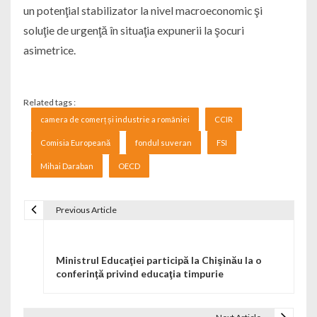
un potenţial stabilizator la nivel macroeconomic şi
soluţie de urgenţă în situaţia expunerii la şocuri
asimetrice.
Related tags :
camera de comerț și industrie a româniei
CCIR
Comisia Europeană
fondul suveran
FSI
Mihai Daraban
OECD
Previous Article
Navigare în articole
Ministrul Educaţiei participă la Chişinău la o
conferinţă privind educaţia timpurie