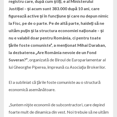
registru care, după cum ştiţi, e al Ministerului
Justiţiei – şi acum sunt 383.000 după 10 ani, care
figurează active şi în funcţiune şi care nu depun nimic
la Fisc, pe de o parte. Pe de altă parte, haideţi să ne
uităm puţin şi la structura economiei naţionale – şi
nu e valabil doar pentru România, ci pentru toate
ţările foste comuniste”, a menţionat Mihai Daraban,
la dezbaterea „Are România nevoie de un Fond
Suveran?”
, organizată de Biroul de Europarlamentar al
lui Gheorghe Piperea, împreună cu Asociaţia Brokerilor.
El a subliniat că ţările foste comuniste au o structură
economică asemănătoare.
„Suntem nişte economii de subcontractori, care depind
foarte mult de dinamica din vest. Noi trebuie să ne uităm