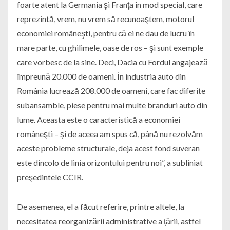
foarte atent la Germania şi Franţa în mod special, care
reprezintă, vrem, nu vrem să recunoaştem, motorul
economiei româneşti, pentru că ei ne dau de lucru în
mare parte, cu ghilimele, oase de ros – şi sunt exemple
care vorbesc de la sine. Deci, Dacia cu Fordul angajează
împreună 20.000 de oameni. În industria auto din
România lucrează 208.000 de oameni, care fac diferite
subansamble, piese pentru mai multe branduri auto din
lume. Aceasta este o caracteristică a economiei
româneşti – şi de aceea am spus că, până nu rezolvăm
aceste probleme structurale, deja acest fond suveran
este dincolo de linia orizontului pentru noi”, a subliniat
preşedintele CCIR.
De asemenea, el a făcut referire, printre altele, la
necesitatea reorganizării administrative a ţării, astfel