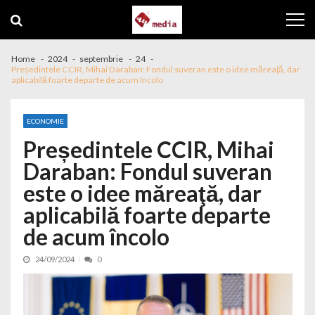
Skip to navigation
Skip to content
Home
2024
septembrie
24
Președintele CCIR, Mihai Daraban: Fondul suveran este o idee măreaţă, dar
aplicabilă foarte departe de acum încolo
ECONOMIE
Președintele CCIR, Mihai
Daraban: Fondul suveran
este o idee măreaţă, dar
aplicabilă foarte departe
de acum încolo
24/09/2024
0