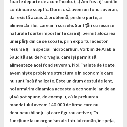
foarte departe de acum încolo. (…) Am fost şi sunt în
continuare sceptic. Doresc să avem un fond suveran,
dar există această problemă, pe de o parte, a
alimentării lui, care ar fi sursele. Sunt ţări cu resurse
naturale foarte importante care îşi permit alocarea
unei părţi din ce se scoate, prin exportul acestor
resurse şi, în special, hidrocarburi. Vorbim de Arabia
Saudită sau de Norvegia, care îşi permit să
alimenteze acel fond suveran. Noi, înainte de toate,
avem nişte probleme structurale în economie care
nu sunt încă finalizate. Este un drum destul de lent,
noi urmărim dinamica aceasta a economiei an de an
şi vă pot spune, de exemplu, că la preluarea
mandatului aveam 140.000 de firme care nu
depuneau bilanţul şi care figurau active şi în
funcţiune la un organism al statului român, în speţă,