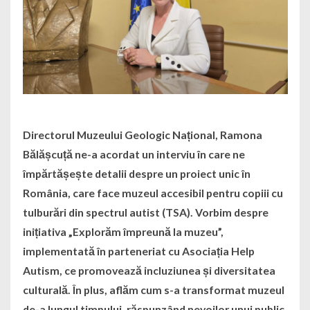
Directorul Muzeului Geologic Național, Ramona
Bălășcuță ne-a acordat un interviu în care ne
împărtășește detalii despre un proiect unic în
România, care face muzeul accesibil pentru copiii cu
tulburări din spectrul autist (TSA). Vorbim despre
inițiativa „Explorăm împreună la muzeu”,
implementată în parteneriat cu Asociația Help
Autism, ce promovează incluziunea și diversitatea
culturală. În plus, aflăm cum s-a transformat muzeul
de-a lungul timpului, răspunzând nevoilor unui public