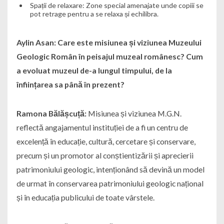
Spații de relaxare: Zone special amenajate unde copiii se
pot retrage pentru a se relaxa și echilibra.
Aylin Asan: Care este misiunea și viziunea Muzeului
Geologic Român în peisajul muzeal românesc? Cum
a evoluat muzeul de-a lungul timpului, de la
înființarea sa până în prezent?
Ramona Bălășcuță:
Misiunea și viziunea M.G.N.
reflectă angajamentul instituției de a fi un centru de
excelență în educație, cultură, cercetare și conservare,
precum și un promotor al conștientizării și aprecierii
patrimoniului geologic, intenționând să devină un model
de urmat în conservarea patrimoniului geologic național
și în educația publicului de toate vârstele.