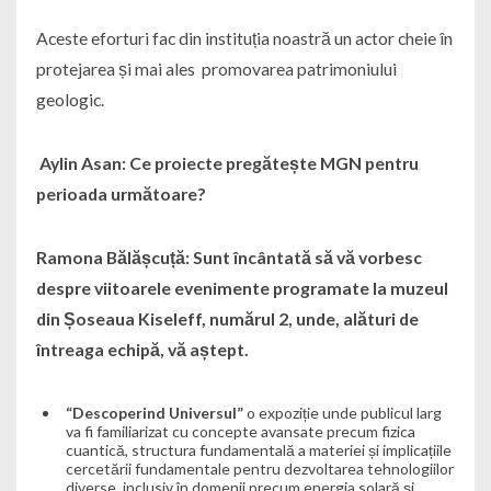
Aceste eforturi fac din instituția noastră un actor cheie în
protejarea și mai ales promovarea patrimoniului
geologic.
Aylin Asan:
Ce proiecte pregătește MGN pentru
perioada următoare?
Ramona Bălășcuță: Sunt încântată să vă vorbesc
despre viitoarele evenimente programate la muzeul
din Șoseaua Kiseleff, numărul 2, unde, alături de
întreaga echipă, vă aștept.
“
Descoperind Universul”
o expoziție unde publicul larg
va fi familiarizat cu concepte avansate precum fizica
cuantică, structura fundamentală a materiei și implicațiile
cercetării fundamentale pentru dezvoltarea tehnologiilor
diverse, inclusiv în domenii precum energia solară și