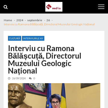
Skip to navigation
Skip to content
Home
2024
septembrie
26
Interviu cu Ramona Bălășcuță, Directorul Muzeului Geologic Național
CULTURĂ
INTERVIURILE AY
Interviu cu Ramona
Bălășcuță, Directorul
Muzeului Geologic
Național
26/09/2024
0