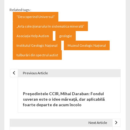
Related tags :
“Descoperind Universul”
„Arta colecționarului în sistematica minerală”
Asociația Help Autism
geologie
Institutul Geologic Național
Muzeul Geologic Național
tulburări din spectrul autist
Previous Article
Navigare în articole
Președintele CCIR, Mihai Daraban: Fondul
suveran este o idee măreaţă, dar aplicabilă
foarte departe de acum încolo
Next Article