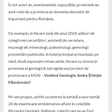
În tot acest an, evenimentele, expozițiile, proiectele au
avut rolul de a promova un domeniu deosebit de
important pentru România.
De exemplu, în fiecare lună din anul 2024, alături de
colegii mei cercetători, asistenți de cercetare,
muzeografi, mineralogi, paleontologi, gemologi
prezentăm publicului, în holul principal al muzeului, pe
rând, două exponate remarcabile, fiecare cu istoria și
povestea ei geologică sub egida unui proiect de
promovare a MGN –
Vorbind Geologie, limba Științei
Pământului!
Mi-am propus, astfel, scoaterea la lumină a unui număr
24 de eșantioane emblematice aflate în colecțiile
Muzeului Geologic Național, colecții care nu au fost