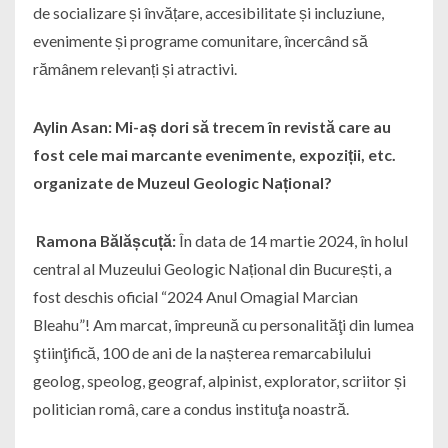
de socializare și învățare, accesibilitate și incluziune,
evenimente și programe comunitare, încercând să
rămânem relevanți și atractivi.
Aylin Asan: Mi-aș dori să trecem în revistă care au
fost cele mai marcante evenimente, expoziții, etc.
organizate de Muzeul Geologic Național?
Ramona Bălășcuță:
În data de 14 martie 2024, în holul
central al Muzeului Geologic Național din București, a
fost deschis oficial “2024 Anul Omagial Marcian
Bleahu”! Am marcat, împreună cu personalităţi din lumea
ştiinţifică, 100 de ani de la nașterea remarcabilului
geolog, speolog, geograf, alpinist, explorator, scriitor și
politician româ, care a condus instituţa noastră.