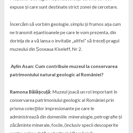
expuse și care sunt destinate strict zonei de cercetare.
Încercăm să vorbim geologie, simplu și frumos așa cum
ne transmit eșantioanele pe care le vom prezenta, din
dorința de a vă lansa o invitație „altfel” să treceți pragul
muzeului din Șoseaua Kiseleff, Nr 2.
Aylin Asan:
Cum contribuie muzeul la conservarea
patrimoniului natural geologic al României?
Ramona Bălășcuță:
Muzeul joacă un rol important în
conservarea patrimoniului geologic al României prin
prisma colecţiilor impresionante pe care le
administrează din domeniile mineralogie, petrografie și
zăcăminte minerale, fosile, (inclusiv specii descoperite