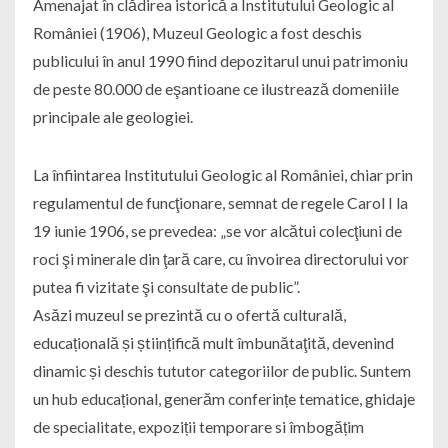
Amenajat în clădirea istorică a Institutului Geologic al
României (1906), Muzeul Geologic a fost deschis
publicului în anul 1990 fiind depozitarul unui patrimoniu
de peste 80.000 de eşantioane ce ilustrează domeniile
principale ale geologiei.
La înfiintarea Institutului Geologic al României, chiar prin
regulamentul de funcţionare, semnat de regele Carol I la
19 iunie 1906, se prevedea: „se vor alcătui colecţiuni de
roci şi minerale din ţară care, cu învoirea directorului vor
putea fi vizitate şi consultate de public”.
Asăzi muzeul se prezintă cu o ofertă culturală,
educațională și științifică mult îmbunătaţită, devenind
dinamic și deschis tututor categoriilor de public. Suntem
un hub educațional, generăm conferințe tematice, ghidaje
de specialitate, expoziții temporare si îmbogățim