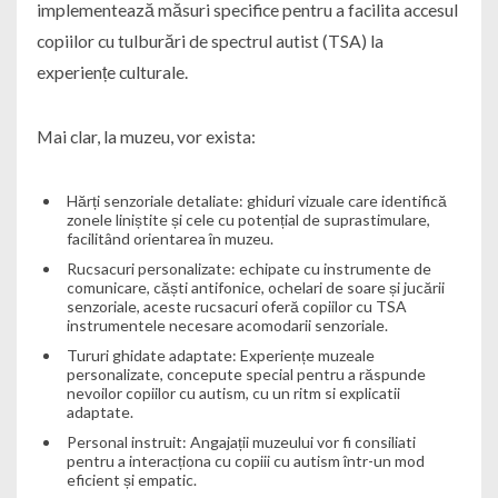
implementează măsuri specifice pentru a facilita accesul
copiilor cu tulburări de spectrul autist (TSA) la
experiențe culturale.
Mai clar, la muzeu, vor exista:
Hărți senzoriale detaliate: ghiduri vizuale care identifică
zonele liniștite și cele cu potențial de suprastimulare,
facilitând orientarea în muzeu.
Rucsacuri personalizate: echipate cu instrumente de
comunicare, căști antifonice, ochelari de soare și jucării
senzoriale, aceste rucsacuri oferă copiilor cu TSA
instrumentele necesare acomodarii senzoriale.
Tururi ghidate adaptate: Experiențe muzeale
personalizate, concepute special pentru a răspunde
nevoilor copiilor cu autism, cu un ritm si explicatii
adaptate.
Personal instruit: Angajații muzeului vor fi consiliati
pentru a interacționa cu copiii cu autism într-un mod
eficient și empatic.