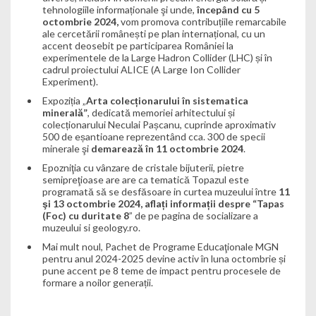
tehnologiile informaționale şi unde,
începând cu 5
octombrie 2024,
vom promova contribuțiile remarcabile
ale cercetării românești pe plan internațional, cu un
accent deosebit pe participarea României la
experimentele de la Large Hadron Collider (LHC) și în
cadrul proiectului ALICE (A Large Ion Collider
Experiment).
Expoziția „
Arta colecționarului în sistematica
minerală”
, dedicată memoriei arhitectului și
colecționarului Neculai Pașcanu, cuprinde aproximativ
500 de eșantioane reprezentând cca. 300 de specii
minerale şi
demarează în 11 octombrie 2024
.
Epozniţia cu vânzare de cristale bijuterii, pietre
semipreţioase are are ca tematică Topazul este
programată să se desfăsoare in curtea muzeului între
11
şi 13 octombrie 2024, aflați informații despre
“
Tapas
(Foc) cu duritate 8
” de pe pagina de socializare a
muzeului si geology.ro.
Mai mult noul, Pachet de Programe Educaţionale MGN
pentru anul 2024-2025 devine activ în luna octombrie și
pune accent pe 8 teme de impact pentru procesele de
formare a noilor generații.