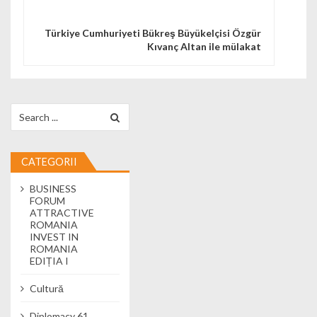
Türkiye Cumhuriyeti Bükreş Büyükelçisi Özgür
Kıvanç Altan ile mülakat
Search for:
CATEGORII
BUSINESS
FORUM
ATTRACTIVE
ROMANIA
INVEST IN
ROMANIA
EDIȚIA I
Cultură
Diplomacy 61