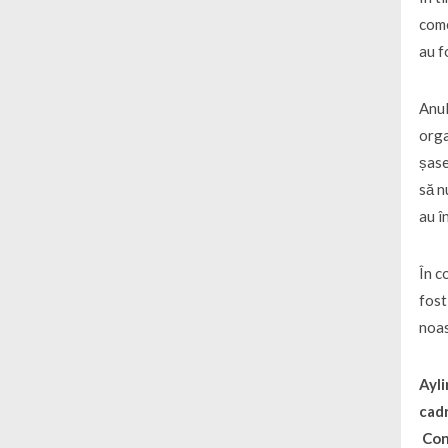
come
au f
Anul
orga
șase
să n
au î
În c
fost
noas
Ayli
cadr
Cons