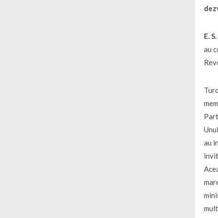
dezv
E.
S
au c
Revo
Turc
memb
Part
Unul
au i
invi
Acea
mare
mini
mult