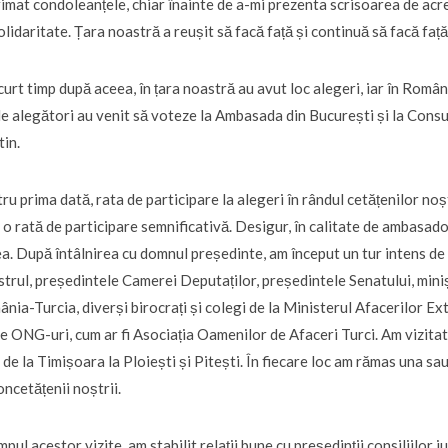
imat condoleanțele, chiar înainte de a-mi prezenta scrisoarea de acred
olidaritate. Țara noastră a reușit să facă față și continuă să facă față
curt timp după aceea, în țara noastră au avut loc alegeri, iar în Român
de alegători au venit să voteze la Ambasada din București și la Consu
tin.
ru prima dată, rata de participare la alegeri în rândul cetățenilor n
 o rată de participare semnificativă. Desigur, în calitate de ambasado
a. După întâlnirea cu domnul președinte, am început un tur intens de v
strul, președintele Camerei Deputaților, președintele Senatului, mini
nia-Turcia, diverși birocrați și colegi de la Ministerul Afacerilor Exte
e ONG-uri, cum ar fi Asociația Oamenilor de Afaceri Turci. Am vizitat 
, de la Timișoara la Ploiești și Pitești. În fiecare loc am rămas una sau
oncetățenii noștrii.
impul acestor vizite, am stabilit relații bune cu președinții consiliilor 