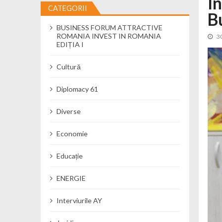
I
CATEGORII
B
Cseke Attila: Am creat, până în preze
BUSINESS FORUM ATTRACTIVE
Încă o creșă modernă pentru Alba: 40
ROMANIA INVEST IN ROMANIA
3
Ministerul Mediului derulează dezbat
EDIȚIA I
Percheziții și flagrant în Neamț: cana
Cultură
Ministerul Apărării Naționale particip
Dobânzi de pânã la 7,50% la ediția 
Diplomacy 61
MMAP pune în consultare publică proi
Diverse
Economie
Educație
ENERGIE
Interviurile AY