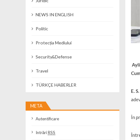
Juridic
NEWS IN ENGLISH
Politic
Protecția Mediului
Security&Defense
Ayl
Travel
Cum 
TÜRKÇE HABERLER
E. S
adev
META
În p
Autentificare
Intrări
RSS
Într