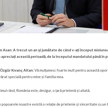
in Asan:
A trecut un an și jumătate de când v-ați început misiunea
apreciați această perioadă, de la începutul mandatului până în 
. Özgür Kıvanç Altan:
Vă mulțumesc foarte mult pentru această oportu
ărat specială pentru mine și familia mea.
rimul rând, România este, desigur, o țară prietenă și aliată.
e popoarele noastre există o relație de prietenie și sinceritate cu un 