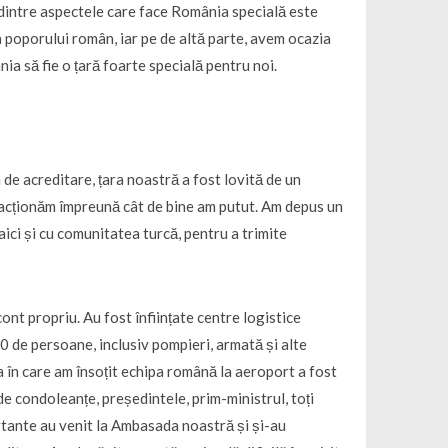
ul dintre aspectele care face România specială este
a poporului român, iar pe de altă parte, avem ocazia
nia să fie o țară foarte specială pentru noi.
de acreditare, țara noastră a fost lovită de un
eacționăm împreună cât de bine am putut. Am depus un
aici și cu comunitatea turcă, pentru a trimite
nt propriu. Au fost înființate centre logistice
0 de persoane, inclusiv pompieri, armată și alte
ua în care am însoțit echipa română la aeroport a fost
de condoleanțe, președintele, prim-ministrul, toți
portante au venit la Ambasada noastră și și-au