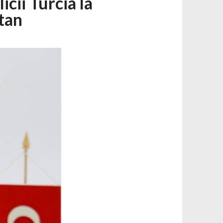
cii Turcia la
ltan