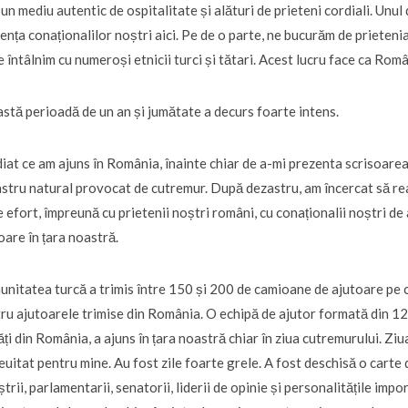
-un mediu autentic de ospitalitate și alături de prieteni cordiali. Un
ența conaționalilor noștri aici. Pe de o parte, ne bucurăm de prieteni
e întâlnim cu numeroși etnicii turci și tătari. Acest lucru face ca Româ
stă perioadă de un an și jumătate a decurs foarte intens.
iat ce am ajuns în România, înainte chiar de a-mi prezenta scrisoarea 
stru natural provocat de cutremur. După dezastru, am încercat să r
 efort, împreună cu prietenii noștri români, cu conaționalii noștri de 
oare în țara noastră.
nitatea turcă a trimis între 150 și 200 de camioane de ajutoare pe co
ru ajutoarele trimise din România. O echipă de ajutor formată din 12
ăți din România, a ajuns în țara noastră chiar în ziua cutremurului. Zi
euitat pentru mine. Au fost zile foarte grele. A fost deschisă o carte 
ștrii, parlamentarii, senatorii, liderii de opinie și personalitățile im