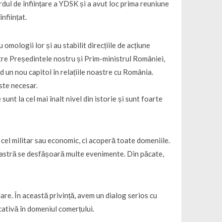
rdul de înființare a YDSK și a avut loc prima reuniune
nființat.
u omologii lor și au stabilit direcțiile de acțiune
între Președintele nostru și Prim-ministrul României,
d un nou capitol în relațiile noastre cu România.
este necesar.
sunt la cel mai înalt nivel din istorie și sunt foarte
 cel militar sau economic, ci acoperă toate domeniile.
noastră se desfășoară multe evenimente. Din păcate,
are. În această privință, avem un dialog serios cu
cativă în domeniul comerțului.