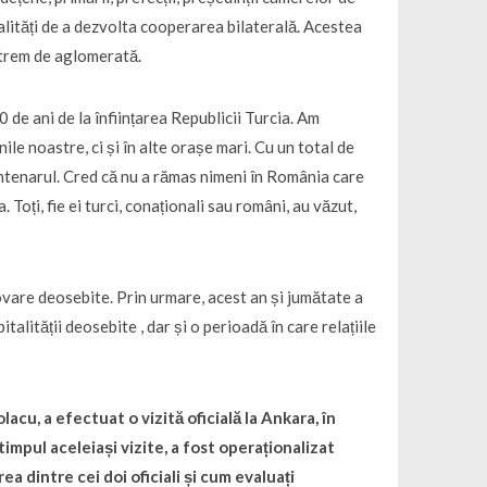
dalități de a dezvolta cooperarea bilaterală. Acestea
extrem de aglomerată.
 de ani de la înființarea Republicii Turcia. Am
ile noastre, ci și în alte orașe mari. Cu un total de
centenarul. Cred că nu a rămas nimeni în România care
. Toți, fie ei turci, conaționali sau români, au văzut,
ovare deosebite. Prin urmare, acest an și jumătate a
alității deosebite , dar și o perioadă în care relațiile
acu, a efectuat o vizită oficială la Ankara, în
impul aceleiași vizite, a fost operaționalizat
a dintre cei doi oficiali și cum evaluați