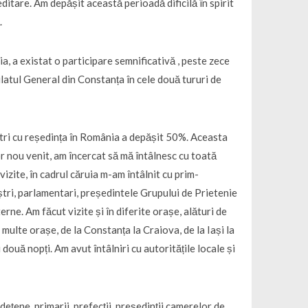
itare. Am depășit această perioadă dificilă în spirit
.
ia, a existat o participare semnificativă , peste zece
latul General din Constanța în cele două tururi de
oștri cu reședința în România a depășit 50%. Aceasta
r nou venit, am încercat să mă întâlnesc cu toată
izite, în cadrul căruia m-am întâlnit cu prim-
ștri, parlamentari, președintele Grupului de Prietenie
rne. Am făcut vizite și în diferite orașe, alături de
multe orașe, de la Constanța la Craiova, de la Iași la
 două nopți. Am avut întâlniri cu autoritățile locale și
județene, primarii, prefecții, președinții camerelor de