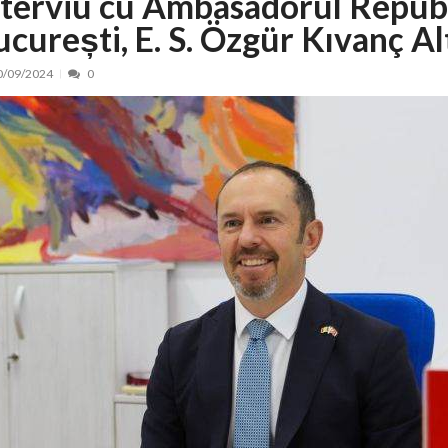
nterviu cu Ambasadorul Republi
ucurești, E. S. Özgür Kıvanç A
nt, peste 5.000 de noi locuri în creșe...
15/07/2026
 de locuri noi la Zlatna prin Programul...
15/07/2026
0/09/2024
0
erea publică pentru proiectul de lege care...
15/07/2026
bis descoperit într-un colet și ascu...
15/07/2026
ă la efortul național pentru protejar...
04/08/2026
FIDELIS din luna august
04/08/2026
ectul Catalogului național al zonelor pri...
04/08/2026