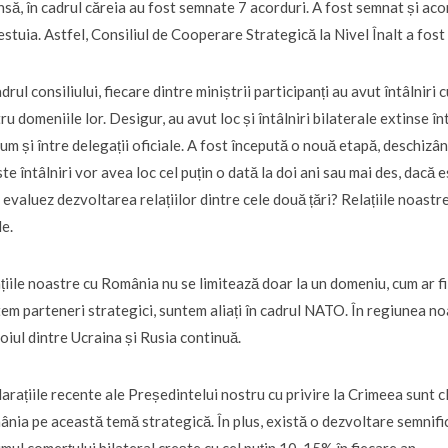
nsă, în cadrul căreia au fost semnate 7 acorduri. A fost semnat și aco
estuia. Astfel, Consiliul de Cooperare Strategică la Nivel Înalt a fost î
adrul consiliului, fiecare dintre miniștrii participanți au avut întâlniri c
ru domeniile lor. Desigur, au avut loc și întâlniri bilaterale extinse 
um și între delegații oficiale. A fost începută o nouă etapă, deschizân
te întâlniri vor avea loc cel puțin o dată la doi ani sau mai des, dacă 
evaluez dezvoltarea relațiilor dintre cele două țări? Relațiile noastre 
e.
țiile noastre cu România nu se limitează doar la un domeniu, cum ar fi
em parteneri strategici, suntem aliați în cadrul NATO. În regiunea 
oiul dintre Ucraina și Rusia continuă.
arațiile recente ale Președintelui nostru cu privire la Crimeea sunt cl
nia pe această temă strategică. În plus, există o dezvoltare semnifi