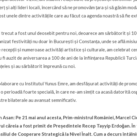
rț și alți lideri locali, încercând să ne promovăm țara și să găsim mo
ost unele dintre activitățile care au făcut ca agenda noastră să fie 
 trecut a fost unul deosebit pentru noi, deoarece am sărbătorit și 100
nizat festivități nu doar în București și Constanța, unde se află misiun
 recepții și numeroase activități artistice și culturale, am celebrat 
u fi auzit de aniversarea a 100 de ani de la înființarea Republicii Turcia
nțeles și au sărbătorit împreună cu noi.
olaborare cu Institutul Yunus Emre, am desfășurat activități de prom
 o perioadă foarte specială, în care ne-am simțit ca acasă datorită ospit
tre bilaterale au avansat semnificativ.
n Asan: Pe 21 mai anul acesta, Prim-ministrul României, Marcel Ciol
ul căreia a fost primit de Președintele Recep Tayyip Erdoğan. În t
iliul de Cooperare Strategică la Nivel Înalt. Cum a decurs întâlnire