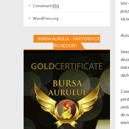
într
Comentarii
RSS
prez
să n
WordPress.org
Acea
BURSA AURULUI - PARTENER DE
ÎNCREDERE!
Imed
deza
mare
ajut
Comu
pent
unit
de n
mini