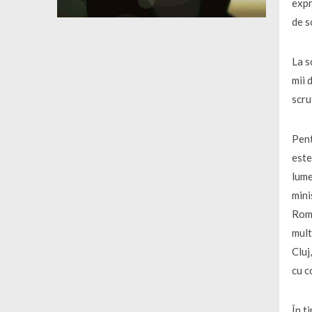
expr
de s
La s
mii 
scru
Pent
este
lume
mini
Româ
mult
Cluj
cu c
În t