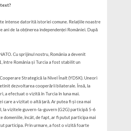
ntext?
te intense datorită istoriei comune. Relațiile noastre
 de ani de la obținerea independenței României. După
a NATO. Cu sprijinul nostru, România a devenit
între România și Turcia a fost stabilit un
e Cooperare Strategică la Nivel Înalt (YDSK). Uneori
tinit dezvoltarea cooperării bilaterale. Însă, la
i, a efectuat o vizită în Turcia în luna mai.
are a vizitat o altă țară. Ar putea fi și cea mai
l, la vizitele guvern-la-guvern (G2G) participă 5-6
e domeniile, încât, de fapt, ar fi putut participa mai
ut participa. Prin urmare, a fost o vizită foarte