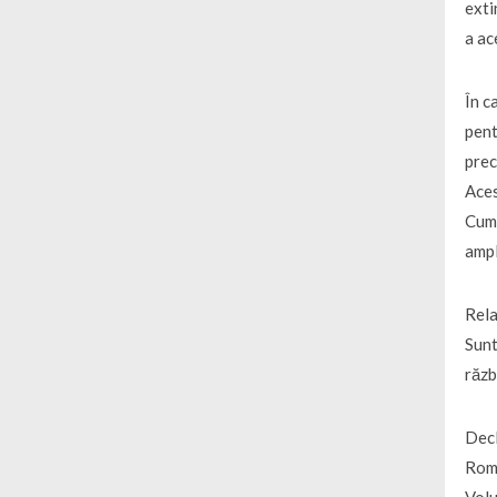
exti
a ac
În c
pent
prec
Aces
Cum 
ampl
Rela
Sunt
răzb
Decl
Româ