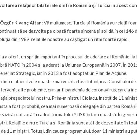
oltarea relațiilor bilaterale dintre România și Turcia în acest co
. Özgür Kıvanç Altan:
Vă mulțumesc. Turcia și România au relații foar
ontinuat să se dezvolte pe o bază foarte sinceră și solidă în cei 146
luția din 1989, relațiile noastre au câștigat un ritm foarte rapid.
ia a oferit un sprijin important în procesul de aderare al României l
ră NATO în 2004 și a aderat la Uniunea Europeană în 2007. În 2011, 
eneriat Strategic, iar în 2013 a fost adoptat un Plan de Acțiune.
 dintre obiectivele noastre mai vechi a fost înființarea Consiliului d
ntervenit alte probleme, cum ar fi pandemia de coronavirus, care a înce
tația președintelui nostru, Prim-ministrul Ciolacu, însoțit de 11 miniștr
sta a fost, probabil, cea mai numeroasă delegație din partea României c
 vizită realizată în cadrul formatului YDSK în țara noastră. În genera
ștri. Relațiile dintre Turcia și România sunt atât de dezvoltate în toat
 de 11 miniștri. Totuși, din cauza programului, doar 11 miniștri au put