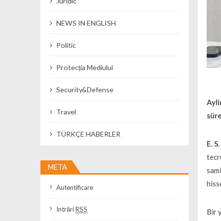
Juridic
NEWS IN ENGLISH
Politic
Protecția Mediului
Security&Defense
Ayli
Travel
sür
TÜRKÇE HABERLER
E. S
tecr
META
sami
hiss
Autentificare
Intrări
RSS
Bir 