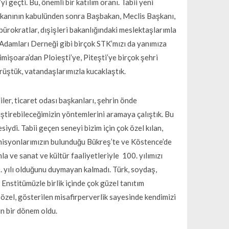
 geçti. Bu, önemli bir katılım oranı. Tabii yeni
aşkanının kabulünden sonra Başbakan, Meclis Başkanı,
bürokratlar, dışişleri bakanlığındaki meslektaşlarımla
 Adamları Derneği gibi birçok STK’mızı da yanımıza
Timişoara’dan Ploieşti’ye, Piteşti’ye birçok şehri
örüştük, vatandaşlarımızla kucaklaştık.
iler, ticaret odası başkanları, şehrin önde
 geliştirebileceğimizin yöntemlerini aramaya çalıştık. Bu
iydi. Tabii geçen seneyi bizim için çok özel kılan,
misyonlarımızın bulunduğu Bükreş’te ve Köstence’de
la ve sanat ve kültür faaliyetleriyle 100. yılımızı
. yılı olduğunu duymayan kalmadı. Türk, soydaş,
Enstitümüzle birlik içinde çok güzel tanıtım
k özel, gösterilen misafirperverlik sayesinde kendimizi
ğun bir dönem oldu.