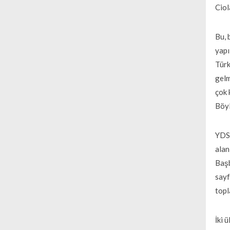
Ciol
Bu, 
yapı
Türk
gelm
çok 
Böyl
YDSK
alan
Başb
sayf
topl
İki 