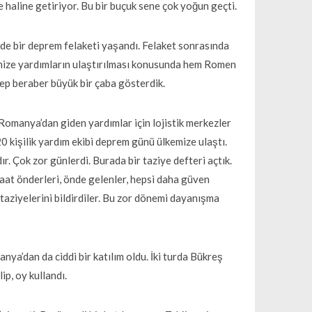
e haline getiriyor. Bu bir buçuk sene çok yoğun geçti.
 bir deprem felaketi yaşandı. Felaket sonrasında
emize yardımların ulaştırılması konusunda hem Romen
hep beraber büyük bir çaba gösterdik.
Romanya’dan giden yardımlar için lojistik merkezler
0 kişilik yardım ekibi deprem günü ülkemize ulaştı.
. Çok zor günlerdi. Burada bir taziye defteri açtık.
naat önderleri, önde gelenler, hepsi daha güven
taziyelerini bildirdiler. Bu zor dönemi dayanışma
.
nya’dan da ciddi bir katılım oldu. İki turda Bükreş
p, oy kullandı.