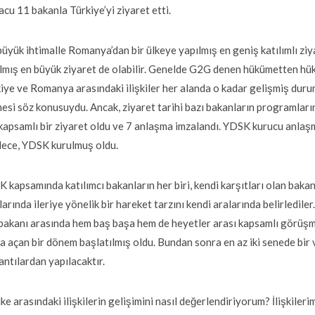
acu 11 bakanla Türkiye’yi ziyaret etti.
büyük ihtimalle Romanya’dan bir ülkeye yapılmış en geniş katılımlı z
lmış en büyük ziyaret de olabilir. Genelde G2G denen hükümetten hük
iye ve Romanya arasındaki ilişkiler her alanda o kadar gelişmiş durum
esi söz konusuydu. Ancak, ziyaret tarihi bazı bakanların programları
kapsamlı bir ziyaret oldu ve 7 anlaşma imzalandı. YDSK kurucu anlaşmas
ece, YDSK kurulmuş oldu.
 kapsamında katılımcı bakanların her biri, kendi karşıtları olan bakanl
larında ileriye yönelik bir hareket tarzını kendi aralarında belirledi
akanı arasında hem baş başa hem de heyetler arası kapsamlı görüşmele
a açan bir dönem başlatılmış oldu. Bundan sonra en az iki senede bir 
antılardan yapılacaktır.
ülke arasındaki ilişkilerin gelişimini nasıl değerlendiriyorum? İlişkiler