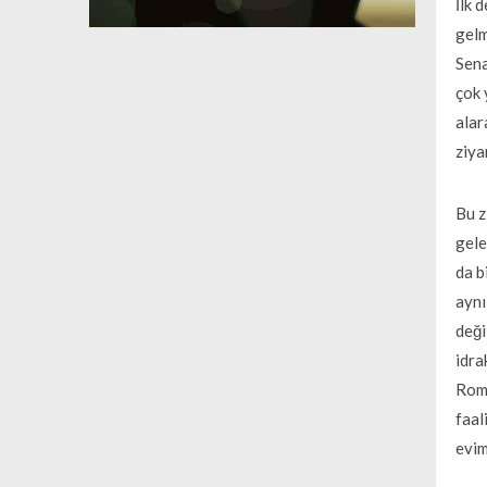
İlk 
gelm
Sena
çok 
alar
ziya
Bu z
gele
da b
aynı
deği
idra
Rome
faal
evim