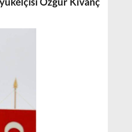
yükelçisi Özgür Kıvanç