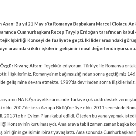
n Asan:
Bu yıl 21 Mayıs’ta Romanya Başbakanı Marcel Ciolacu Anka
samında Cumhurbaşkanı Recep Tayyip Erdoğan tarafından kabul edi
tejik İşbirliği Konseyi de faaliyete geçti. İki lider arasındaki gö
iye arasındaki ikili ilişkilerin gelişimini nasıl değerlendiriyorsunu
. Özgür Kıvanç Altan:
Teşekkür ediyorum. Türkiye ile Romanya ortak t
ptir. İlişkilerimiz, Romanya’nın bağımsızlığından sonra geçtiğimiz 14
lde gelişimine devam etmekte. 1989’da devrimden sonra ilişkilerimiz a
nya’nın NATO’ya üyelik sürecinde Türkiye çok ciddi destek vermiş
i oldu. 2007’de keza Avrupa Birliği’ne üye oldu. 2011 senesinde Roma
di. 2013’te bir Eylem Planı kabul edildi. Öteden bu yana yapmak istedi
rliği Konseyinin kurulmasıydı. Ama araya tabii zaman zaman başka kon
i iş birliğinin gelişimini biraz yavaşlattı. Ama sonunda Cumhurbaşka