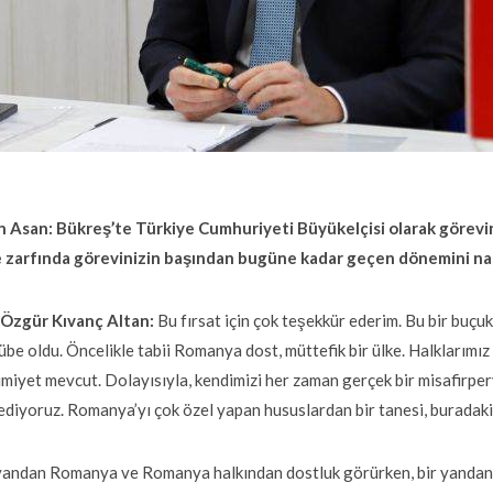
n Asan: Bükreş’te Türkiye Cumhuriyeti Büyükelçisi olarak görevin
e zarfında görevinizin başından bugüne kadar geçen dönemini na
. Özgür Kıvanç Altan:
Bu fırsat için çok teşekkür ederim. Bu bir buçuk
übe oldu. Öncelikle tabii Romanya dost, müttefik bir ülke. Halklarımız 
miyet mevcut. Dolayısıyla, kendimizi her zaman gerçek bir misafirper
ediyoruz. Romanya’yı çok özel yapan hususlardan bir tanesi, buradaki 
yandan Romanya ve Romanya halkından dostluk görürken, bir yandan 