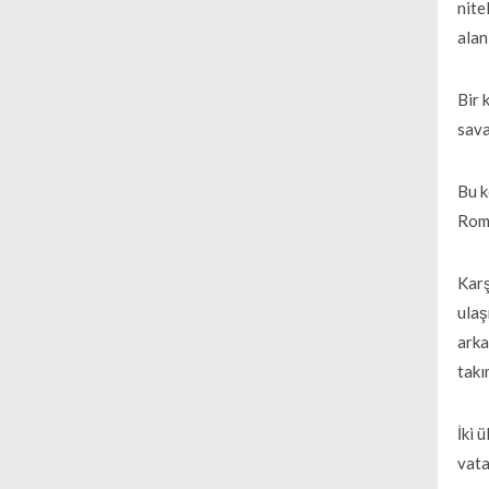
nite
alan
Bir 
sava
Bu k
Roma
Karş
ulaş
arka
takı
İki 
vata