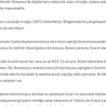
liktedir. Romanya ile ilişkilerimiz sadece bir alanı, örneğin, sadece a
ları kapsamakta.
kere stratejik ortağız, NATO müttefikiyiz. Bölgemizde birçok gelişm
ş devam ediyor.
onuda Cumhurbaşkanımızın kısa süre önce yaptığı Kırım konusundaki b
nya ile ciddi bir diyaloğumuz söz konusu. Bunun yanısıra, ticaret alan
ılıklı ticaret hacmi her sene en az %10-15 artıyor. Bizim tahminimiz 
ması. Bu, Romanya’yı aslında bizim için kişi başına yaptığımız ticare
sında elbette buradaki iş adamlarımızın yaptığı ciddi yatırımlar, iki ü
m sebepler var.
ülkenin birbirine karşı dostluk ve samimiyeti ticari ve ekonomik ilişk
ndaşımızın girişimci niteliğe sahip olmasının ve Türkiye ile ticaret y