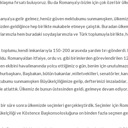
klaşma fırsatı buluyoruz. Bu da Romanya’yı bizim için çok özel bir ülk
nya’ya gelir gelmez, henüz güven mektubumu sunmamışken, ülkemizde
izden geldiğince hep birlikte mukabele etmeye çalıştık. Buradan ülk
larımızla hem buradaki soydaşlarımızla ve Türk toplumuyla birlikte, 
 toplumu, kendi imkanlarıyla 150-200 arasında yardım tırı gönderdi. 
ldu. Romanya’dan itfaiye, ordu vs. gibi birimlerden görevlendirilen 12
n ekibini havalimanında yolcu ettiğimiz o gün, benim için unutulmazdır
urbaşkanı, Başbakan, bütün bakanlar, milletvekilleri, senatörler, ka
ubumu sunmamışken Büyükelçiliğimize gelip, defterimizi imzaladılar, 
de atlattık. Ülkemiz de bunun üstesinden geldi, gelmeye devam ediyor
 bir süre sonra ülkemizde seçimleri gerçekleştirdik. Seçimler için Roma
kelçiliği ve Köstence Başkonsolosluğuna on binden fazla seçmen geli