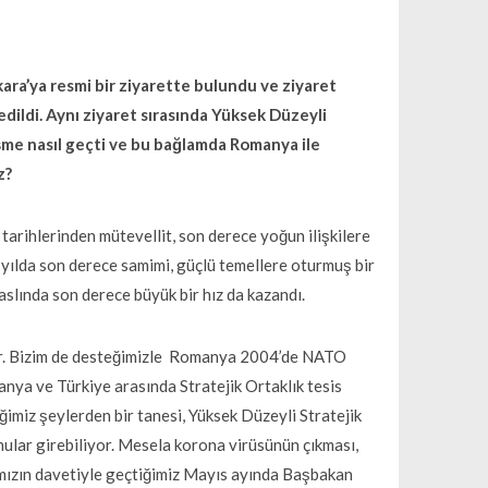
ra’ya resmi bir ziyarette bulundu ve ziyaret
ldi. Aynı ziyaret sırasında Yüksek Düzeyli
rüşme nasıl geçti ve bu bağlamda Romanya ile
z?
arihlerinden mütevellit, son derece yoğun ilişkilere
6 yılda son derece samimi, güçlü temellere oturmuş bir
slında son derece büyük bir hız da kazandı.
tir. Bizim de desteğimizle Romanya 2004’de NATO
nya ve Türkiye arasında Stratejik Ortaklık tesis
ğimiz şeylerden bir tanesi, Yüksek Düzeyli Stratejik
ular girebiliyor. Mesela korona virüsünün çıkması,
nımızın davetiyle geçtiğimiz Mayıs ayında Başbakan