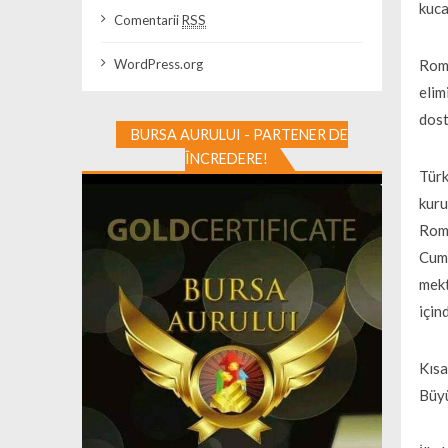
kuca
Comentarii
RSS
Roma
WordPress.org
elim
dost
BURSA AURULUI - PARTENER DE
ÎNCREDERE!
Türk
kuru
Rome
Cumh
mekt
için
Kısa
Büyü