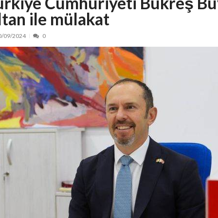
ürkiye Cumhuriyeti Bükreş Bü
ltan ile mülakat
 de locuri noi la Zlatna prin Programul...
15/07/2026
erea publică pentru proiectul de lege care...
15/07/2026
0/09/2024
0
bis descoperit într-un colet și ascu...
15/07/2026
ă la efortul național pentru protejar...
04/08/2026
FIDELIS din luna august
04/08/2026
ectul Catalogului național al zonelor pri...
04/08/2026