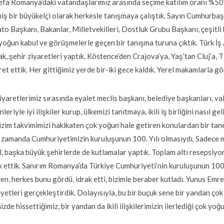
defa Romanya’daki vatandaşlarımız arasında seçime katılım oranı %50’yi
iş bir büyükelçi olarak herkesle tanışmaya çalıştık. Sayın Cumhurb
to Başkanı, Bakanlar, Milletvekilleri, Dostluk Grubu Başkanı, çeşitli 
yoğun kabul ve görüşmelerle geçen bir tanışma turuna çıktık. Türk İş
ak, şehir ziyaretleri yaptık. Köstence’den Crajova’ya, Yaş’tan Cluj’a, 
ret ettik. Her gittiğimiz yerde bir-iki gece kaldık. Yerel makamlarla g
iyaretlerimiz sırasında eyalet meclis başkanı, belediye başkanları, val
nleriyle iyi ilişkiler kurup, ülkemizi tanıtmaya, ikili iş birliğini nasıl
izim takvimimizi hakikaten çok yoğun hale getiren konulardan bir tanes
 zamanda Cumhuriyetimizin kuruluşunun 100. Yılı olmasıydı. Sadece 
l, başka büyük şehirlerde de kutlamalar yaptık. Toplam altı resepsiyon
k ettik. Sanırım Romanya’da Türkiye Cumhuriyeti’nin kuruluşunun 100
n, herkes bunu gördü, idrak etti, bizimle beraber kutladı. Yunus Emre 
iyetleri gerçekleştirdik. Dolayısıyla, bu bir buçuk sene bir yandan ço
izde hissettiğimiz, bir yandan da ikili ilişkilerimizin ilerlediği çok yo