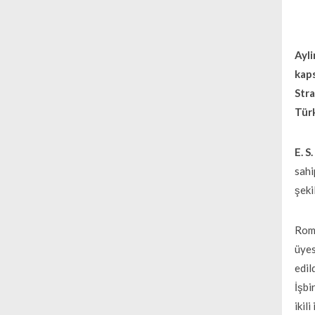
Ayli
kap
Stra
Türk
E. S
sahi
şeki
Roma
üyes
edil
İşbi
ikil