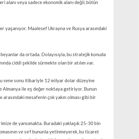
skeri alanı veya sadece ekonomik alanı değil, bütün
eler yaşanıyor. Maalesef Ukrayna ve Rusya arasındaki
eyanlar da ortada. Dolayısıyla, bu stratejik konuda
ında ciddi şekilde sürmekte olan bir atılım var.
bu sene sonu itibariyle 12 milyar dolar düzeyine
tte Almanya ile eş değer noktaya getiriyor. Bunun
lke arasındaki mesafenin çok yakın olması gibi bir
ilerimize de yansımakta. Buradaki yaklaşık 25-30 bin
apmasının ve sırf bununla yetinmeyerek, bu ticaret