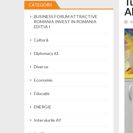
T
CATEGORII
A
Încă o creșă modernă pentru Alba: 40
BUSINESS FORUM ATTRACTIVE
Ministerul Mediului derulează dezbat
ROMANIA INVEST IN ROMANIA
3
Percheziții și flagrant în Neamț: cana
EDIȚIA I
Ministerul Apărării Naționale particip
Cultură
Dobânzi de pânã la 7,50% la ediția 
MMAP pune în consultare publică proi
Diplomacy 61
Diverse
Economie
Educație
ENERGIE
Interviurile AY