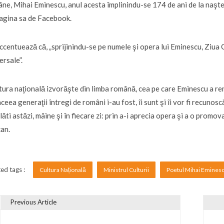
ne, Mihai Eminescu, anul acesta împlinindu-se 174 de ani de la naştere
agina sa de Facebook.
ccentuează că, „sprijinindu-se pe numele şi opera lui Eminescu, Ziua 
ersale”.
tura naţională izvorăşte din limba română, cea pe care Eminescu a re
ceea generaţii întregi de români i-au fost, îi sunt şi îi vor fi recuno
lăti astăzi, mâine şi în fiecare zi: prin a-i aprecia opera şi a o promov
an.
ed tags :
Cultura Națională
Ministrul Culturii
Poetul Mihai Emines
Previous Article
vigare în articole