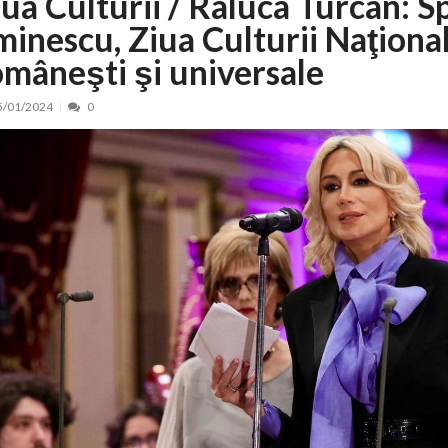
iua Culturii / Raluca Turcan: S
minescu, Ziua Culturii Naţiona
nt, peste 5.000 de noi locuri în creșe...
15/07/2026
 de locuri noi la Zlatna prin Programul...
15/07/2026
omâneşti şi universale
erea publică pentru proiectul de lege care...
15/07/2026
5/01/2024
0
bis descoperit într-un colet și ascu...
15/07/2026
ă la efortul național pentru protejar...
04/08/2026
FIDELIS din luna august
04/08/2026
ectul Catalogului național al zonelor pri...
04/08/2026