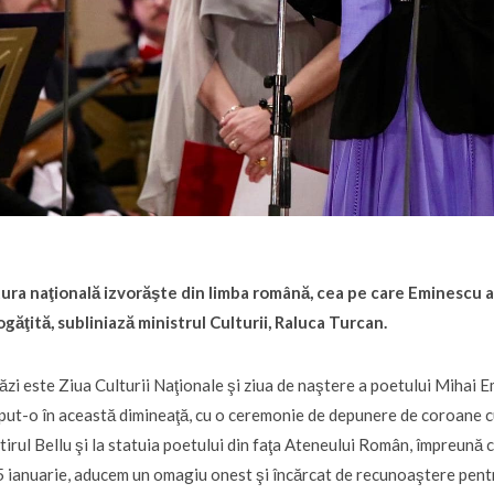
ura naţională izvorăşte din limba română, cea pe care Eminescu a
găţită, subliniază ministrul Culturii, Raluca Turcan.
ăzi este Ziua Culturii Naţionale şi ziua de naştere a poetului Mihai 
put-o în această dimineaţă, cu o ceremonie de depunere de coroane c
tirul Bellu şi la statuia poetului din faţa Ateneului Român, împreună cu 
5 ianuarie, aducem un omagiu onest şi încărcat de recunoaştere pent