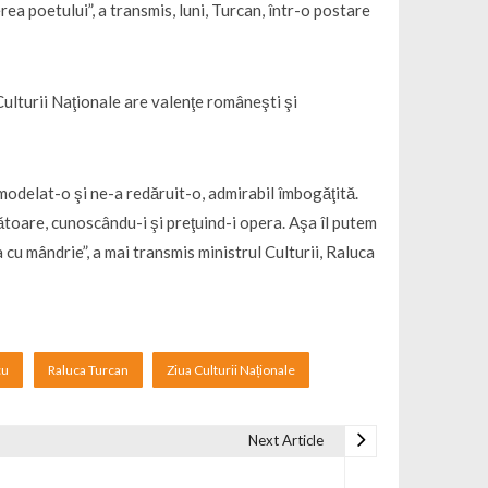
a poetului”, a transmis, luni, Turcan, într-o postare
Culturii Naţionale are valenţe româneşti şi
modelat-o şi ne-a redăruit-o, admirabil îmbogăţită.
scătoare, cunoscându-i şi preţuind-i opera. Aşa îl putem
a cu mândrie”, a mai transmis ministrul Culturii, Raluca
cu
Raluca Turcan
Ziua Culturii Naționale
Next Article