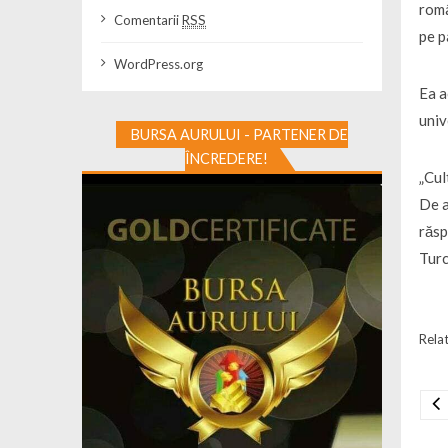
româ
Comentarii
RSS
pe p
WordPress.org
Ea a
univ
BURSA AURULUI - PARTENER DE
ÎNCREDERE!
„Cul
De a
răsp
Turc
Relat
Na