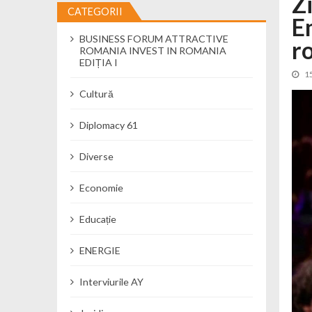
Z
CATEGORII
E
Cseke Attila: Am creat, până în preze
BUSINESS FORUM ATTRACTIVE
Încă o creșă modernă pentru Alba: 40
r
ROMANIA INVEST IN ROMANIA
Ministerul Mediului derulează dezbat
EDIȚIA I
1
Percheziții și flagrant în Neamț: cana
Cultură
Ministerul Apărării Naționale particip
Dobânzi de pânã la 7,50% la ediția 
Diplomacy 61
MMAP pune în consultare publică proi
Diverse
Economie
Educație
ENERGIE
Interviurile AY