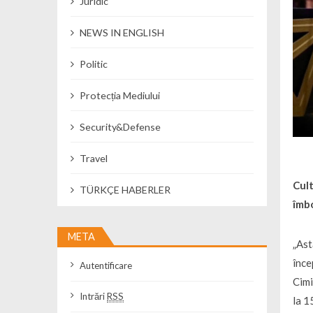
Juridic
NEWS IN ENGLISH
Politic
Protecția Mediului
Security&Defense
Travel
Cult
TÜRKÇE HABERLER
îmbo
META
„Ast
înce
Autentificare
Cimi
Intrări
RSS
la 1