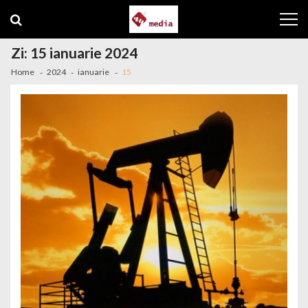
Skip to navigation
Skip to content
Zi: 15 ianuarie 2024
Home
2024
ianuarie
15